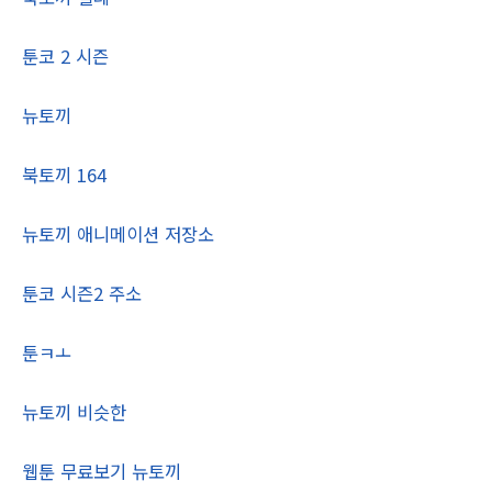
툰코 2 시즌
뉴토끼
북토끼 164
뉴토끼 애니메이션 저장소
툰코 시즌2 주소
툰ㅋㅗ
뉴토끼 비슷한
웹툰 무료보기 뉴토끼