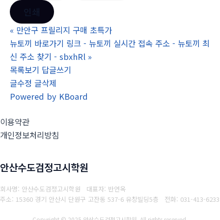
인쇄
«
만안구 프릴리지 구매 초특가
뉴토끼 바로가기 링크 - 뉴토끼 실시간 접속 주소 - 뉴토끼 최
신 주소 찾기 - sbxhRl
»
목록보기
답글쓰기
글수정
글삭제
Powered by KBoard
이용약관
개인정보처리방침
안산수도검정고시학원
회사명: 안산수도검정고시학원 대표자: 반연옥
주소: 15360 경기 안산시 단원구 고잔동 537-6 유창빌딩5층
전화: 031-413-6233
Copyright © 2025 안산수도검정고시학원. All rights reserved.