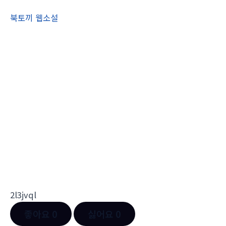
북토끼 웹소설
2l3jvql
좋아요
0
싫어요
0