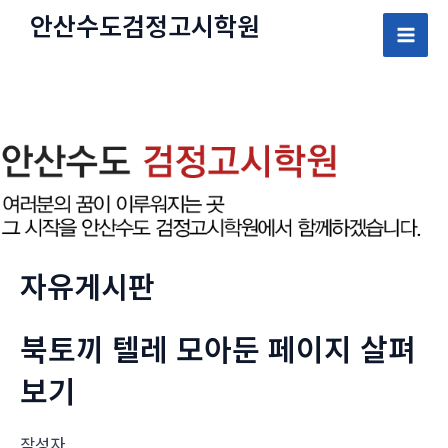
콘
안산수도
검정고시
학원
텐
Mai
츠
로
Men
건
너
뛰
기
자유게시판
북토끼 텔레 모아둔 페이지 살펴
보기
작성자