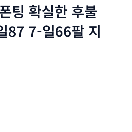
 폰팅 확실한 후불
87 7-일66팔 지