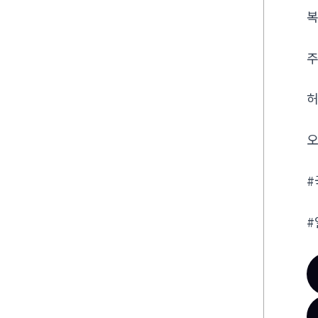
복
주
허
오
#
#