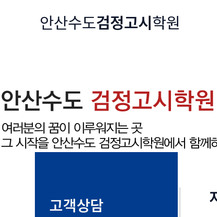
콘
안산수도
검정고시
학원
텐
츠
로
건
너
뛰
기
고객상담