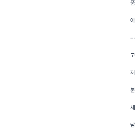
품
아
=
고
저
분
새
남