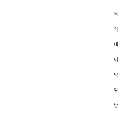
목
익
내
이
익
깔
밤