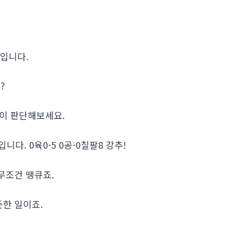
간입니다.
?
님들이 판단해보세요.
. 0육0-5 0공-0칠팔8 강추!
무조건 땡큐죠.
든한 일이죠.