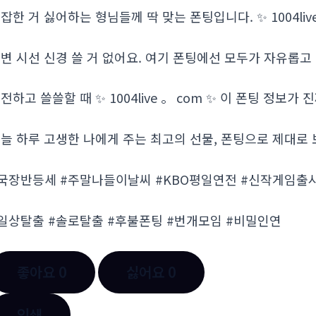
잡한 거 싫어하는 형님들께 딱 맞는 폰팅입니다. ✨ 1004liv
변 시선 신경 쓸 거 없어요. 여기 폰팅에선 모두가 자유롭고
전하고 쓸쓸할 때 ✨ 1004live 。 com ✨ 이 폰팅 정보
늘 하루 고생한 나에게 주는 최고의 선물, 폰팅으로 제대로
국장반등세 #주말나들이날씨 #KBO평일연전 #신작게임출
일상탈출 #솔로탈출 #후불폰팅 #번개모임 #비밀인연
좋아요
0
싫어요
0
인쇄