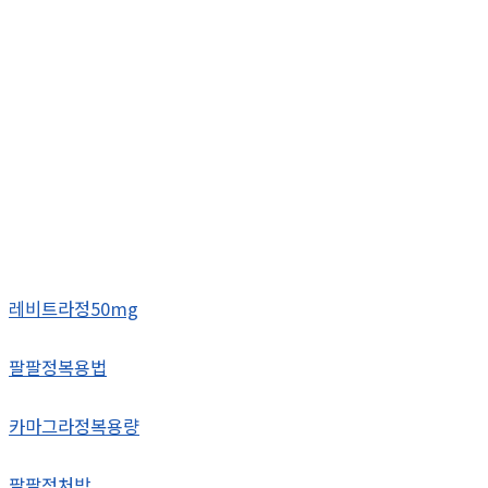
레비트라정50mg
팔팔정복용법
카마그라정복용량
팔팔정처방