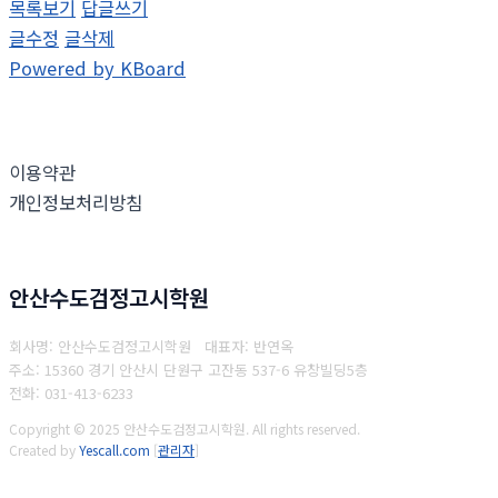
목록보기
답글쓰기
글수정
글삭제
Powered by KBoard
이용약관
개인정보처리방침
안산수도검정고시학원
회사명: 안산수도검정고시학원 대표자: 반연옥
주소: 15360 경기 안산시 단원구 고잔동 537-6 유창빌딩5층
전화: 031-413-6233
Copyright © 2025 안산수도검정고시학원. All rights reserved.
Created by
Yescall.com
[
관리자
]