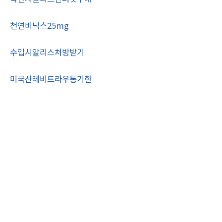
천연비닉스25mg
수입시알리스처방받기
미국산레비트라우통기한