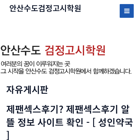
콘
안산수도
검정고시
학원
텐
Mai
츠
로
Men
건
너
뛰
기
자유게시판
제팬섹스후기? 제팬섹스후기 알
뜰 정보 사이트 확인 - [ 성인약국
]