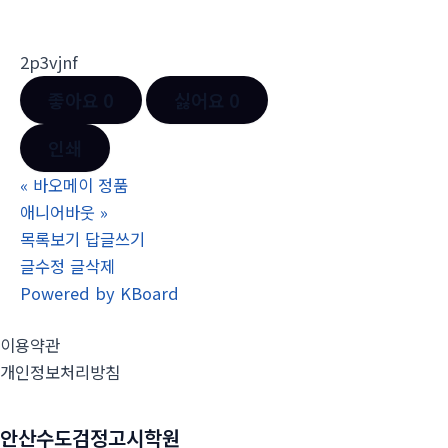
2p3vjnf
좋아요
0
싫어요
0
인쇄
«
바오메이 정품
애니어바웃
»
목록보기
답글쓰기
글수정
글삭제
Powered by KBoard
이용약관
개인정보처리방침
안산수도검정고시학원