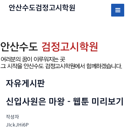
콘
안산수도
검정고시
학원
텐
Mai
츠
로
Men
건
너
뛰
기
자유게시판
신입사원은 마왕 - 웹툰 미리보기
작성자
JIckJHi6P