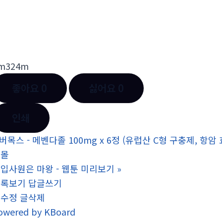
m324m
좋아요
0
싫어요
0
인쇄
버목스 - 메벤다졸 100mg x 6정 (유럽산 C형 구충제, 항암
핑몰
입사원은 마왕 - 웹툰 미리보기
»
목록보기
답글쓰기
글수정
글삭제
owered by KBoard