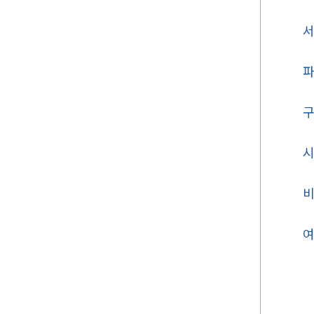
서
구
시
여