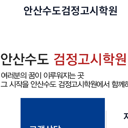
콘
안산수도
검정고시
학원
텐
츠
로
건
너
뛰
기