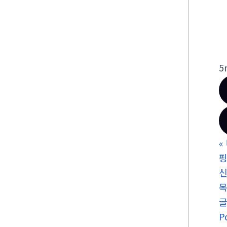
5
«
신
P