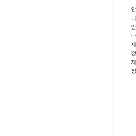
안
니
안
제
정
제
정