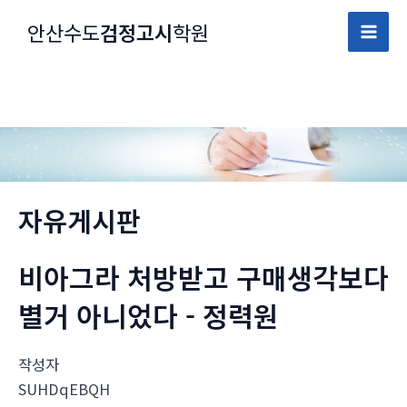
콘
안산수도
검정고시
학원
텐
Mai
츠
로
Men
건
너
뛰
기
자유게시판
비아그라 처방받고 구매생각보다
별거 아니었다 - 정력원
작성자
SUHDqEBQH