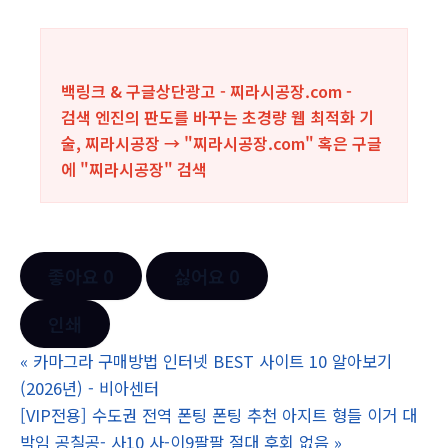
백링크 & 구글상단광고 - 찌라시공장.com -
검색 엔진의 판도를 바꾸는 초경량 웹 최적화 기
술, 찌라시공장 → "찌라시공장.com" 혹은 구글
에 "
찌라시공장
" 검색
좋아요
0
싫어요
0
인쇄
«
카마그라 구매방법 인터넷 BEST 사이트 10 알아보기
(2026년) - 비아센터
[VIP전용] 수도권 전역 폰팅 폰팅 추천 아지트 형들 이거 대
박임 공칠공- 사10 사-이9팔팔 절대 후회 없음
»