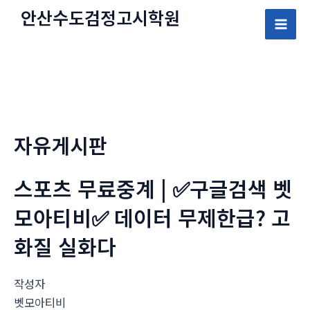
콘
안산수도
검정고시
학원
텐
Mai
츠
로
Men
건
너
뛰
자유게시판
기
스포츠 무료중계 | ✅구글검색 벳
모아티비✅ 데이터 무제한급? 고
화질 실화다
작성자
벳모아티비