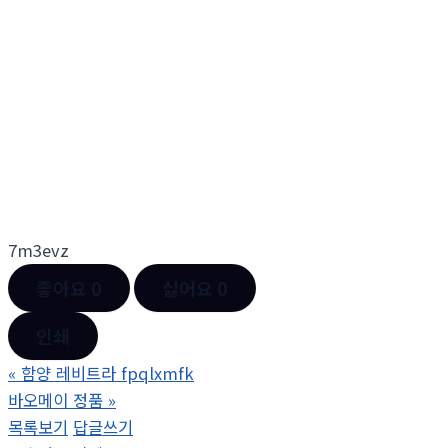
7m3evz
좋아요
0
싫어요
0
인쇄
«
함양 레비트라 fpqlxmfk
바오메이 정품
»
목록보기
답글쓰기