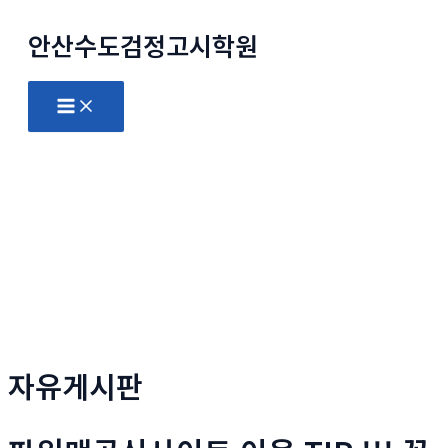
콘
안산수도
검정고시
학원
텐
츠
로
Main
Menu
건
너
뛰
기
자유게시판