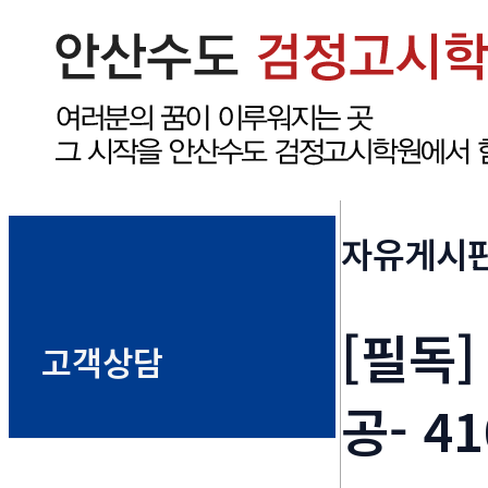
자유게시
[필독]
고객상담
공- 4