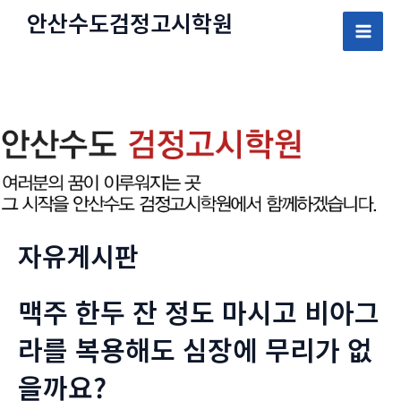
콘
안산수도
검정고시
학원
텐
Mai
츠
로
Men
건
너
뛰
기
자유게시판
맥주 한두 잔 정도 마시고 비아그
라를 복용해도 심장에 무리가 없
을까요?