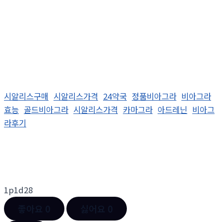
시알리스구매
시알리스가격
24약국
정품비아그라
비아그라
효능
골드비아그라
시알리스가격
카마그라
아드레닌
비아그
라후기
1p1d28
좋아요
0
싫어요
0