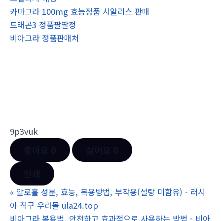
카마그라 100mg 효능정품 시알리스 판매
드래곤3 정품팔팔정
비아그라 정품판매처
9p3vuk
좋아요
0
싫어요
0
인쇄
«
알로홀 성분, 효능, 복용방법, 부작용(설탕 미함유) - 러시
아 직구 우라몰 ula24.top
비아그라 복용법, 안전하고 효과적으로 사용하는 방법 - 비아