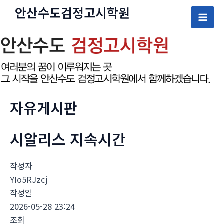
콘
안산수도
검정고시
학원
텐
Mai
츠
로
Men
건
너
뛰
기
자유게시판
시알리스 지속시간
작성자
YIo5RJzcj
작성일
2026-05-28 23:24
조회