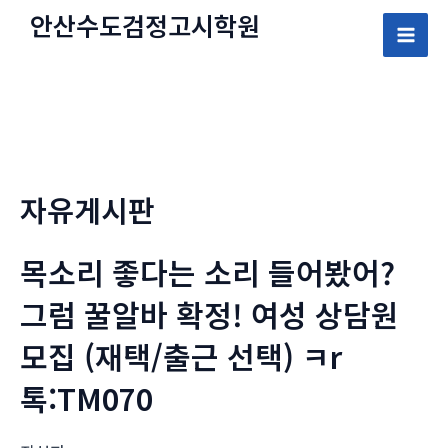
콘
안산수도
검정고시
학원
텐
Mai
츠
로
Men
건
너
뛰
자유게시판
기
목소리 좋다는 소리 들어봤어?
그럼 꿀알바 확정! 여성 상담원
모집 (재택/출근 선택) ㅋr
톡:TM070