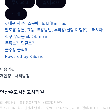
좋아요
0
싫어요
0
인쇄
«
대구 시알리스구매 tldkffltmrnao
알로홀 성분, 효능, 복용방법, 부작용(설탕 미함유) - 러시아
직구 우라몰 ula24.top
»
목록보기
답글쓰기
글수정
글삭제
Powered by KBoard
이용약관
개인정보처리방침
안산수도검정고시학원
회사명: 안산수도검정고시학원 대표자: 반연옥
주소: 15360 경기 안산시 단원구 고잔동 537-6 유창빌딩5층
전화: 031-413-6233