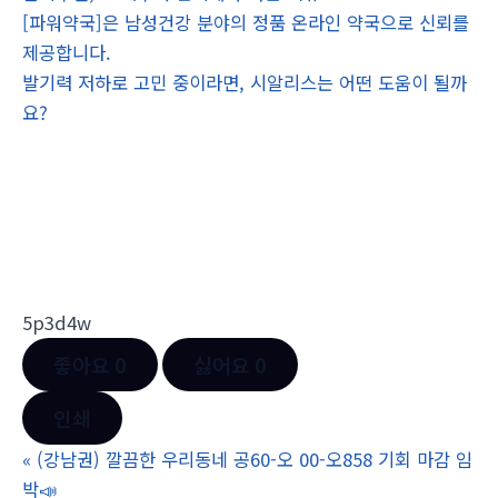
[파워약국]은 남성건강 분야의 정품 온라인 약국으로 신뢰를
제공합니다.
발기력 저하로 고민 중이라면, 시알리스는 어떤 도움이 될까
요?
5p3d4w
좋아요
0
싫어요
0
인쇄
«
(강남권) 깔끔한 우리동네 공60-오 00-오858 기회 마감 임
박📣