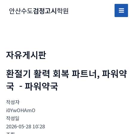
콘
안산수도
검정고시
학원
텐
Mai
츠
로
Men
건
너
자유게시판
뛰
기
환절기 활력 회복 파트너, 파워약
국 - 파워약국
작성자
i0YwOHAmO
작성일
2026-05-28 10:28