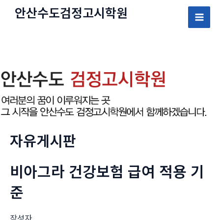
콘
안산수도
검정고시
학원
텐
Mai
츠
로
Men
건
너
뛰
기
자유게시판
비아그라 건강보험 급여 적용 기
준
작성자