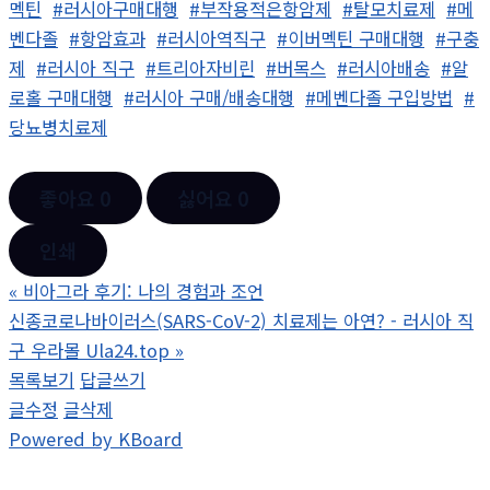
멕틴
#러시아구매대행
#부작용적은항암제
#탈모치료제
#메
벤다졸
#항암효과
#러시아역직구
#이버멕틴 구매대행
#구충
제
#러시아 직구
#트리아자비린
#버목스
#러시아배송
#알
로홀 구매대행
#러시아 구매/배송대행
#메벤다졸 구입방법
#
당뇨병치료제
좋아요
0
싫어요
0
인쇄
«
비아그라 후기: 나의 경험과 조언
신종코로나바이러스(SARS-CoV-2) 치료제는 아연? - 러시아 직
구 우라몰 Ula24.top
»
목록보기
답글쓰기
글수정
글삭제
Powered by KBoard