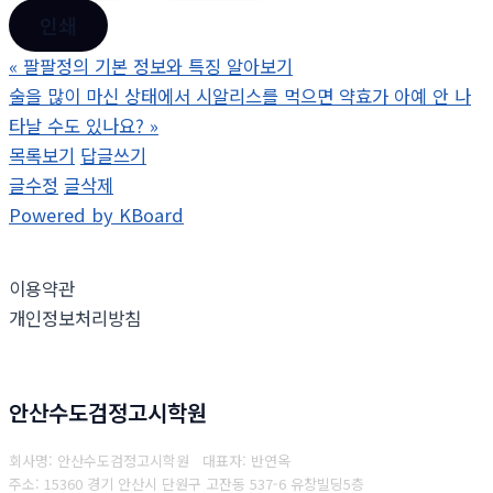
인쇄
«
팔팔정의 기본 정보와 특징 알아보기
술을 많이 마신 상태에서 시알리스를 먹으면 약효가 아예 안 나
타날 수도 있나요?
»
목록보기
답글쓰기
글수정
글삭제
Powered by KBoard
이용약관
개인정보처리방침
안산수도검정고시학원
회사명: 안산수도검정고시학원 대표자: 반연옥
주소: 15360 경기 안산시 단원구 고잔동 537-6 유창빌딩5층