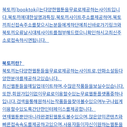
북토끼(booktoki)는다양한웹툰을무료로제공하는사이트입니
다.북토끼에대한설명과특징,북토끼사이트주소를제공하며,북토
끼최신접속주소를찾으시는분들에게하단에최신바로가기링크와
북토끼오류날시대체사이트를첨부해드렸으니확인하시고최신주
소로접속하시면됩니다.
북토끼란?
북토끼는다양한웹툰들을무료로제공하는사이트로,만화소설등다
양한분야를제공하고있습니다.
최신웹툰들을매일업데이트하며,수많은작품들을보실수있습니다.
또한,회원가입이없이무료로이용할수있는무료웹툰플랫폼중하나
입니다.검색을통해원하시는작품들을찾아볼수있으며누구나쉽게
이용할수있도록간단한인터페이스를제공합니다.
연재웹툰뿐만아니라완결된웹툰도볼수있으며,많은양의콘텐츠와
빠른접속속도를제공하고있으며,사용자들이자신이원하는웹툰을