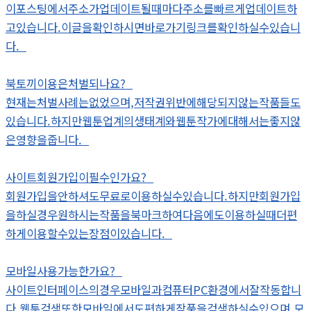
이포스팅에서주소가업데이트될때마다주소를빠르게업데이트하
고있습니다.이글을확인하시면바로가기링크를확인하실수있습니
다.
북토끼이용은처벌되나요?
현재는처벌사례는없었으며,저작권위반에해당되지않는작품들도
있습니다.하지만웹툰업계의생태계와웹툰작가에대해서는좋지않
은영향을줍니다.
사이트회원가입이필수인가요?
회원가입을안하셔도무료로이용하실수있습니다.하지만회원가입
을하실경우원하시는작품을북마크하여다음에도이용하실때더편
하게이용할수있는장점이있습니다.
모바일사용가능한가요?
사이트인터페이스의경우모바일과컴퓨터PC환경에서잘작동합니
다.웹툰검색또한모바일에서도편하게작품을검색하실수있으며,모