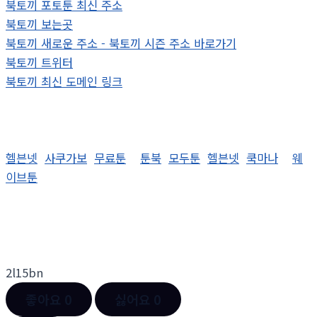
북토끼 포토툰 최신 주소
북토끼 보는곳
북토끼 새로운 주소 - 북토끼 시즌 주소 바로가기
북토끼 트위터
북토끼 최신 도메인 링크
헬븐넷
사쿠가보
무료툰
툰북
모두툰
헬븐넷
쿡마나
웨
이브툰
2l15bn
좋아요
0
싫어요
0