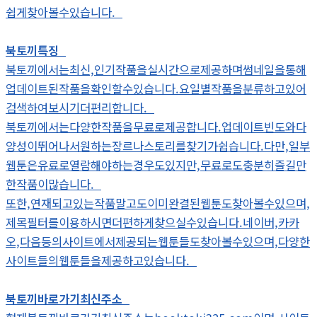
쉽게찾아볼수있습니다.
북토끼특징
북토끼에서는최신,인기작품을실시간으로제공하며썸네일을통해
업데이트된작품을확인할수있습니다.요일별작품을분류하고있어
검색하여보시기더편리합니다.
북토끼에서는다양한작품을무료로제공합니다.업데이트빈도와다
양성이뛰어나서원하는장르나스토리를찾기가쉽습니다.다만,일부
웹툰은유료로열람해야하는경우도있지만,무료로도충분히즐길만
한작품이많습니다.
또한,연재되고있는작품말고도이미완결된웹툰도찾아볼수있으며,
제목필터를이용하시면더편하게찾으실수있습니다.네이버,카카
오,다음등의사이트에서제공되는웹툰들도찾아볼수있으며,다양한
사이트들의웹툰들을제공하고있습니다.
북토끼바로가기최신주소