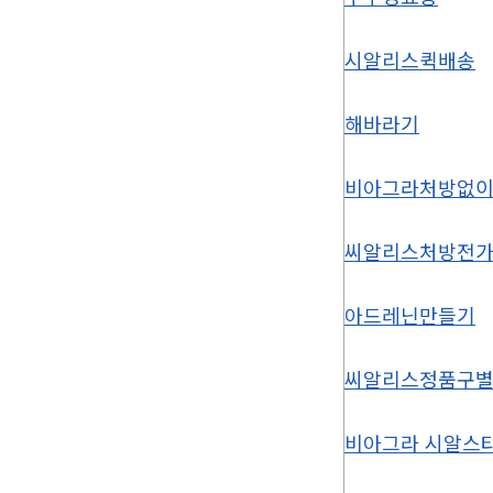
시알리스퀵배송
해바라기
비아그라처방없
씨알리스처방전가
아드레닌만들기
씨알리스정품구
비아그라 시알스