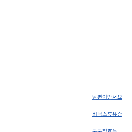
남편이안서요
비닉스휴유증
구구정효능