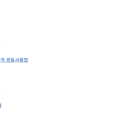
이
격 센돔사용법
별
타