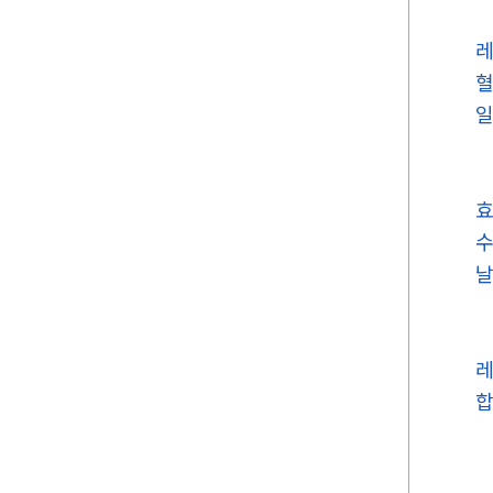
레
혈
일
효
수
날
레
합