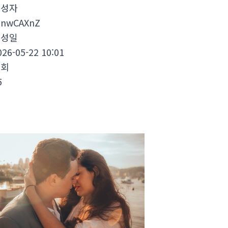
작성자
znwCAXnZ
작성일
026-05-22 10:01
조회
5