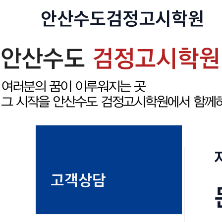
콘
안산수도
검정고시
학원
텐
츠
로
건
너
뛰
기
고객상담