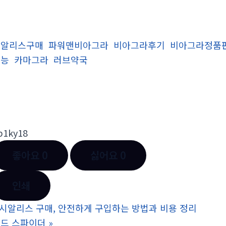
시알리스구매
파워맨비아그라
비아그라후기
비아그라정품
효능
카마그라
러브약국
p1ky18
좋아요
0
싫어요
0
인쇄
시알리스 구매, 안전하게 구입하는 방법과 비용 정리
드 스파이더
»