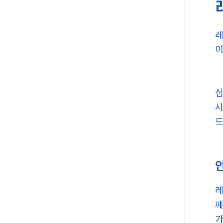
레
이
심
시
드
레
께
가