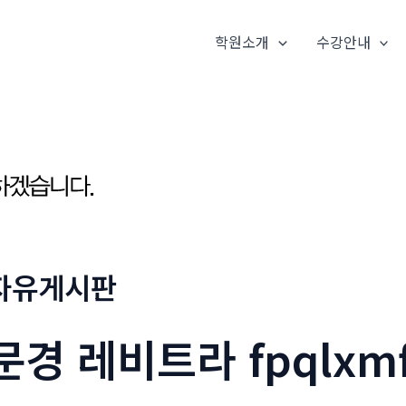
학원소개
수강안내
자유게시판
문경 레비트라 fpqlxm