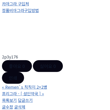
카마그라 구입처
정품비아그라구입방법
2p3y176
좋아요
0
싫어요
0
인쇄
«
Remen`s 칙칙이 2+2병
프리그라 - [ 성인약국 ]
»
목록보기
답글쓰기
글수정
글삭제