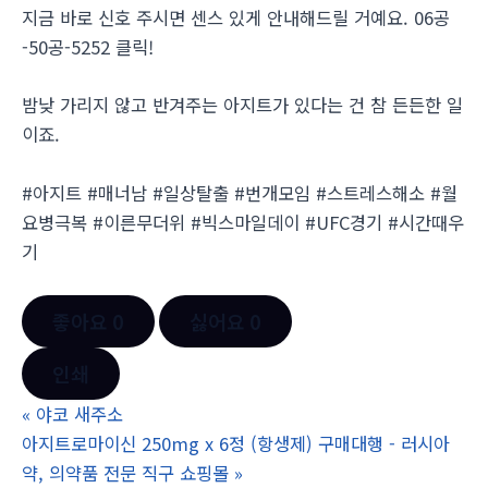
지금 바로 신호 주시면 센스 있게 안내해드릴 거예요. 06공
-50공-5252 클릭!
밤낮 가리지 않고 반겨주는 아지트가 있다는 건 참 든든한 일
이죠.
#아지트 #매너남 #일상탈출 #번개모임 #스트레스해소 #월
요병극복 #이른무더위 #빅스마일데이 #UFC경기 #시간때우
기
좋아요
0
싫어요
0
인쇄
«
야코 새주소
아지트로마이신 250mg x 6정 (항생제) 구매대행 - 러시아
약, 의약품 전문 직구 쇼핑몰
»