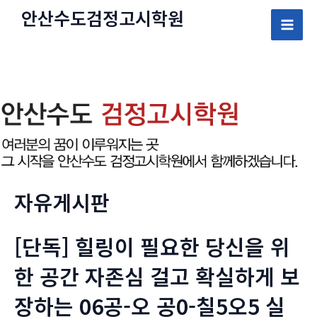
콘
안산수도
검정고시
학원
텐
Mai
츠
로
Men
건
너
뛰
기
자유게시판
[단독] 힐링이 필요한 당신을 위
한 공간 자존심 걸고 확실하게 보
장하는 06공-오 공0-칠5오5 실