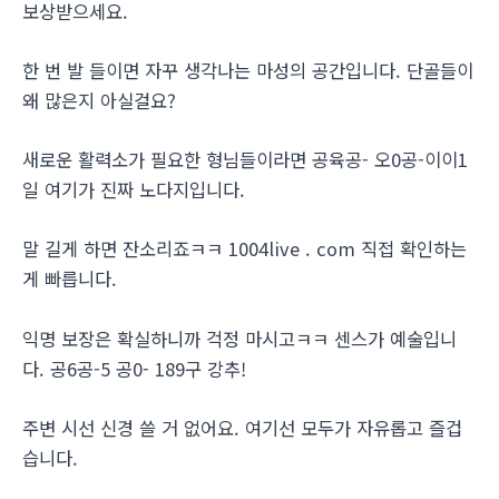
보상받으세요.
한 번 발 들이면 자꾸 생각나는 마성의 공간입니다. 단골들이
왜 많은지 아실걸요?
새로운 활력소가 필요한 형님들이라면 공육공- 오0공-이이1
일 여기가 진짜 노다지입니다.
말 길게 하면 잔소리죠ㅋㅋ 1004live . com 직접 확인하는
게 빠릅니다.
익명 보장은 확실하니까 걱정 마시고ㅋㅋ 센스가 예술입니
다. 공6공-5 공0- 189구 강추!
주변 시선 신경 쓸 거 없어요. 여기선 모두가 자유롭고 즐겁
습니다.