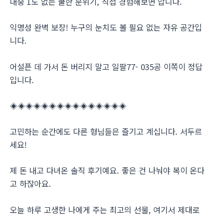
내숭 1도 없는 쿨한 분위기, 직접 경험해보면 압니다.
익명성 완벽 보장! 누구의 눈치도 볼 필요 없는 자유 공간입
니다.
어설픈 데 가서 돈 버리지 말고 일팔77- 035공 이쪽이 정답
입니다.
◈◈◈◈◈◈◈◈◈◈◈◈◈◈◈
고민하는 순간에도 다른 형님들은 즐기고 계십니다. 서두르
세요!
제 돈 내고 다녀온 솔직 후기예요. 좋은 건 나눠야 복이 온다
고 하잖아요.
오늘 하루 고생한 나에게 주는 최고의 선물, 여기서 제대로