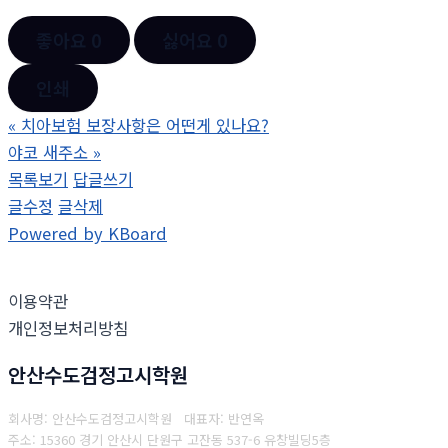
좋아요
0
싫어요
0
인쇄
«
치아보험 보장사항은 어떤게 있나요?
야코 새주소
»
목록보기
답글쓰기
글수정
글삭제
Powered by KBoard
이용약관
개인정보처리방침
안산수도검정고시학원
회사명: 안산수도검정고시학원 대표자: 반연옥
주소: 15360 경기 안산시 단원구 고잔동 537-6 유창빌딩5층