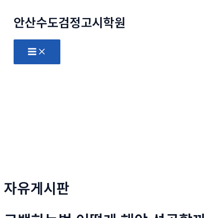
콘
안산수도
검정고시
학원
텐
츠
로
Main
Menu
건
너
뛰
기
자유게시판