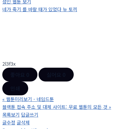
성인 웹툰 보기
네가 죽기 를 바랄 때가 있었다 뉴 토끼
2l3f3x
좋아요
0
싫어요
0
인쇄
«
웹툰미리보기 - 네임드툰
블랙툰 접속 주소 및 대체 사이트: 무료 웹툰의 모든 것
»
목록보기
답글쓰기
글수정
글삭제