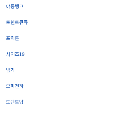
야동뱅크
토렌트큐큐
프릭툰
사이즈19
밤기
오피천하
토렌트탑