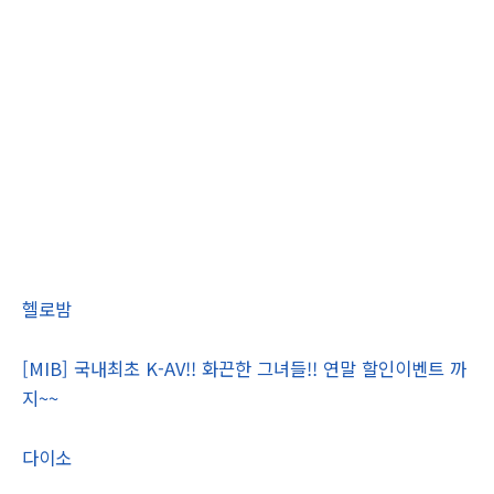
헬로밤
[MIB] 국내최초 K-AV!! 화끈한 그녀들!! 연말 할인이벤트 까
지~~
다이소