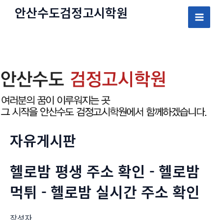
콘
안산수도
검정고시
학원
텐
Mai
츠
로
Men
건
너
뛰
기
자유게시판
헬로밤 평생 주소 확인 - 헬로밤
먹튀 - 헬로밤 실시간 주소 확인
작성자