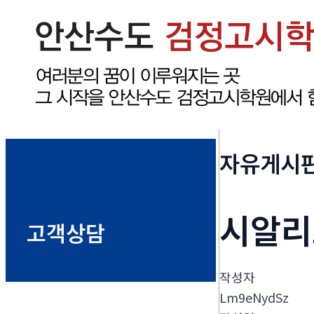
자유게시
시알리스
고객상담
작성자
Lm9eNydSz