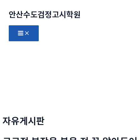
콘
안산수도
검정고시
학원
텐
츠
로
Main
Menu
건
너
뛰
기
자유게시판