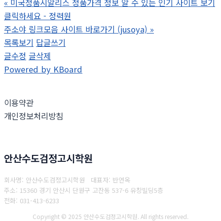
«
미국정품시알리스 정품가격 정보 알 수 있는 인기 사이트 보기
클릭하세요 - 정력원
주소야 링크모음 사이트 바로가기 (jusoya)
»
목록보기
답글쓰기
글수정
글삭제
Powered by KBoard
이용약관
개인정보처리방침
안산수도검정고시학원
회사명: 안산수도검정고시학원 대표자: 반연옥
주소: 15360 경기 안산시 단원구 고잔동 537-6 유창빌딩5층
전화: 031-413-6233
Copyright © 2025 안산수도검정고시학원. All rights reserved.