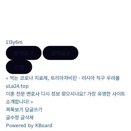
1l3y6m
좋아요
0
싫어요
0
인쇄
«
먹는 코로나 치료제, 트리아자비린 - 러시아 직구 우라몰
uLa24.top
이혼 전문 변호사 디시 정보 찾으시나요? 가장 유명한 사이트
소개합니다!
»
목록보기
답글쓰기
글수정
글삭제
Powered by KBoard