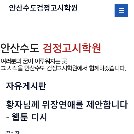
콘
안산수도
검정고시
학원
텐
Mai
츠
로
Men
건
너
뛰
기
자유게시판
황자님께 위장연애를 제안합니다
- 웹툰 디시
작성자