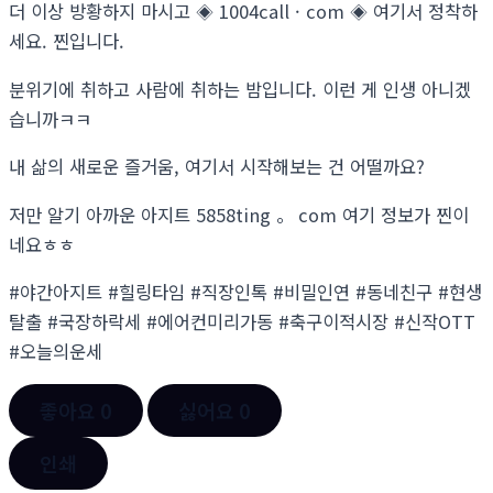
더 이상 방황하지 마시고 ◈ 1004call · com ◈ 여기서 정착하
세요. 찐입니다.
분위기에 취하고 사람에 취하는 밤입니다. 이런 게 인생 아니겠
습니까ㅋㅋ
내 삶의 새로운 즐거움, 여기서 시작해보는 건 어떨까요?
저만 알기 아까운 아지트 5858ting 。 com 여기 정보가 찐이
네요ㅎㅎ
#야간아지트 #힐링타임 #직장인톡 #비밀인연 #동네친구 #현생
탈출 #국장하락세 #에어컨미리가동 #축구이적시장 #신작OTT
#오늘의운세
좋아요
0
싫어요
0
인쇄