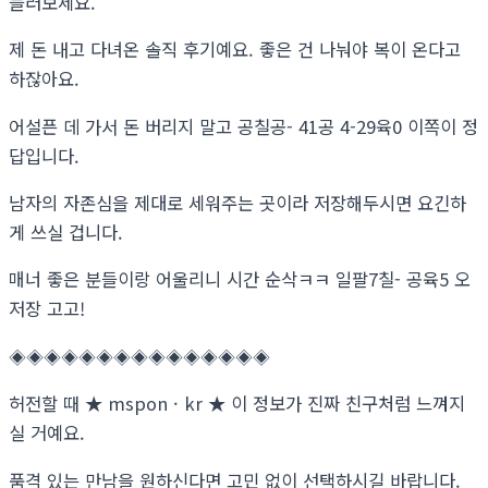
들러보세요.
제 돈 내고 다녀온 솔직 후기예요. 좋은 건 나눠야 복이 온다고
하잖아요.
어설픈 데 가서 돈 버리지 말고 공칠공- 41공 4-29육0 이쪽이 정
답입니다.
남자의 자존심을 제대로 세워주는 곳이라 저장해두시면 요긴하
게 쓰실 겁니다.
매너 좋은 분들이랑 어울리니 시간 순삭ㅋㅋ 일팔7칠- 공육5 오
저장 고고!
◈◈◈◈◈◈◈◈◈◈◈◈◈◈◈
허전할 때 ★ mspon · kr ★ 이 정보가 진짜 친구처럼 느껴지
실 거예요.
품격 있는 만남을 원하신다면 고민 없이 선택하시길 바랍니다.