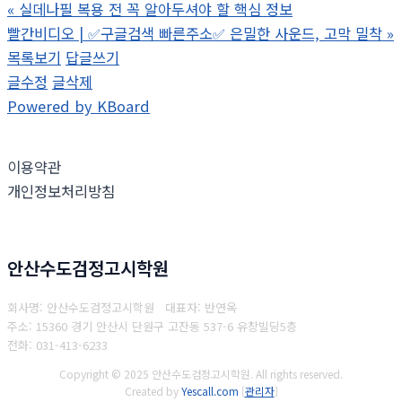
«
실데나필 복용 전 꼭 알아두셔야 할 핵심 정보
빨간비디오 | ✅구글검색 빠른주소✅ 은밀한 사운드, 고막 밀착
»
목록보기
답글쓰기
글수정
글삭제
Powered by KBoard
이용약관
개인정보처리방침
안산수도검정고시학원
회사명: 안산수도검정고시학원 대표자: 반연옥
주소: 15360 경기 안산시 단원구 고잔동 537-6 유창빌딩5층
전화: 031-413-6233
Copyright © 2025 안산수도검정고시학원. All rights reserved.
Created by
Yescall.com
[
관리자
]