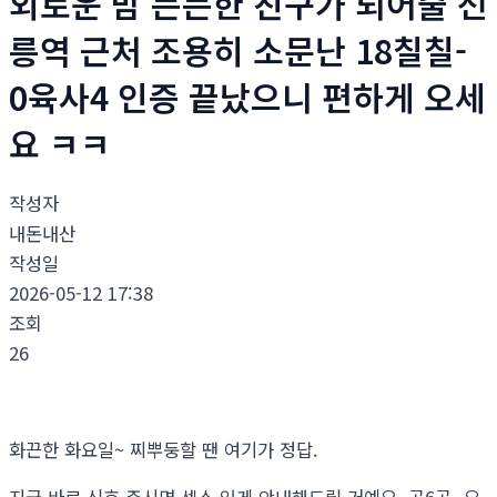
외로운 밤 든든한 친구가 되어줄 선
릉역 근처 조용히 소문난 18칠칠-
0육사4 인증 끝났으니 편하게 오세
요 ㅋㅋ
작성자
내돈내산
작성일
2026-05-12 17:38
조회
26
화끈한 화요일~ 찌뿌둥할 땐 여기가 정답.