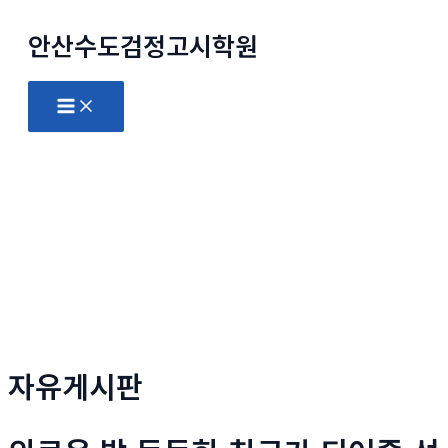
콘
안산수도
검정고시
학원
텐
츠
로
Main
Menu
건
너
뛰
기
자유게시판