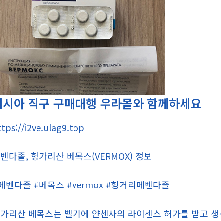
러시아 직구 구매대행 우라몰와 함께하세요
ttps://i2ve.ulag9.top
벤다졸, 헝가리산 베목스(VERMOX) 정보
메벤다졸 #베목스 #vermox #헝거리메벤다졸
가리산 베목스는 벨기에 얀센사의 라이센스 허가를 받고 생