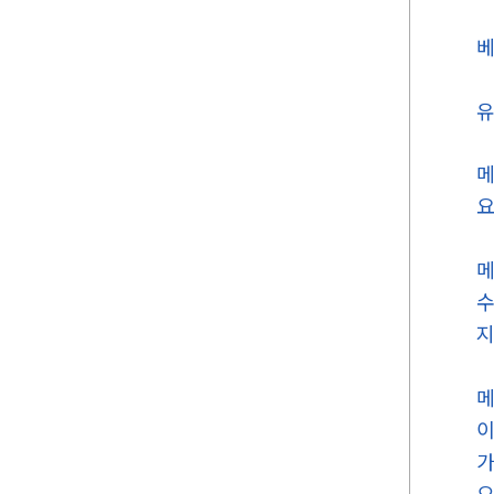
베
유
메
요
메
수
지
메
이
가
으