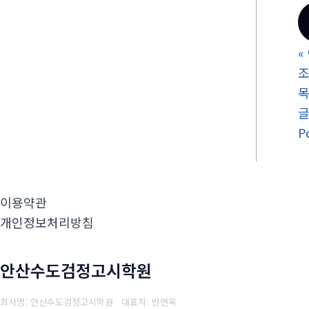
«
조
P
이용약관
개인정보처리방침
안산수도검정고시학원
회사명: 안산수도검정고시학원 대표자: 반연옥