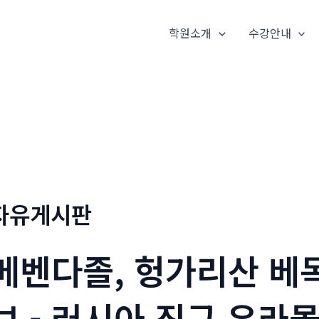
학원소개
수강안내
자유게시판
메벤다졸, 헝가리산 베목
보 - 러시아 직구 우라몰 