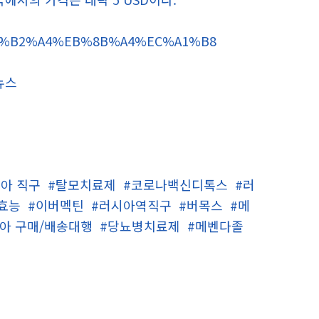
%EB%B2%A4%EB%8B%A4%EC%A1%B8
뉴스
아 직구
#탈모치료제
#코로나백신디톡스
#러
효능
#이버멕틴
#러시아역직구
#버목스
#메
아 구매/배송대행
#당뇨병치료제
#메벤다졸