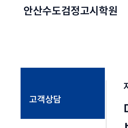
콘
안산수도
검정고시
학원
텐
츠
로
건
너
뛰
기
고객상담