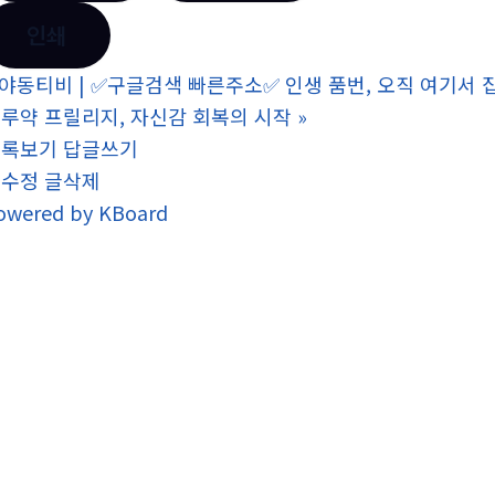
인쇄
야동티비 | ✅구글검색 빠른주소✅ 인생 품번, 오직 여기서 
루약 프릴리지, 자신감 회복의 시작
»
목록보기
답글쓰기
글수정
글삭제
owered by KBoard