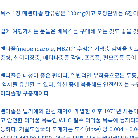
목스 1정 메벤다졸 함유량은 100mg이고 포장단위는 6정이
럽에 여행가시는 분들은 베목스를 구매해 오는 것도 좋을 것
벤다졸(mebendazole, MBZ)은 수많은 기생충 감염을
충병, 십이지장충, 메디나충증 감염, 포충증, 편모충증 등이 
벤다졸은 내성이 좋은 편이다. 일반적인 부작용으로는 두통,
 억제를 유발할 수 있다. 임신 중에 복용해도 안전한지는 분
미다졸형 구충제이다.
벤다졸은 벨기에의 얀센 제약이 개발한 이후 1971년 사용
고 안전한 의약품 목록인 WHO 필수 의약품 목록에 등재되
능하다. 개발도상국의 도매가는 도스(dose) 당 0.004 ~ 0.
로 대략 440.00 USD에 이르는 반면, 오스트레일리아와 영