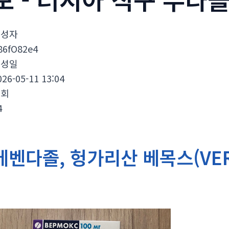
작성자
86fO82e4
작성일
026-05-11 13:04
조회
4
메벤다졸, 헝가리산 베목스(VER