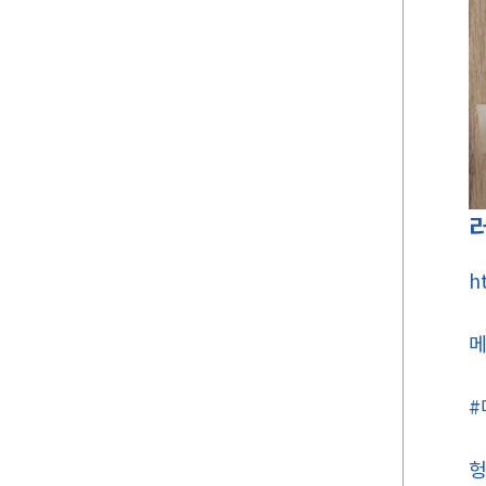
h
메
#
헝