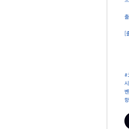
출
[
벤