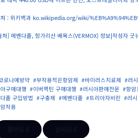
처 : 위키백과 ko.wikipedia.org/wiki/%EB%A9%94
출처] 메벤다졸, 헝가리산 베목스(VERMOX) 정보|작성자 굿
#코로나예방약
#부작용적은항암제
#바이러스치료제
#러시
시아구매대행
#이버멕틴 구매대행
#러시아판매전문
#항암
다졸 구입방법
#구충제
#메벤다졸
#트리아자비린
#러시
항암작용
좋아요
0
싫어요
0