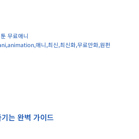
웹툰 무료애니
a,ani,animation,애니,최신,최신화,무료만화,원펀
즐기는 완벽 가이드