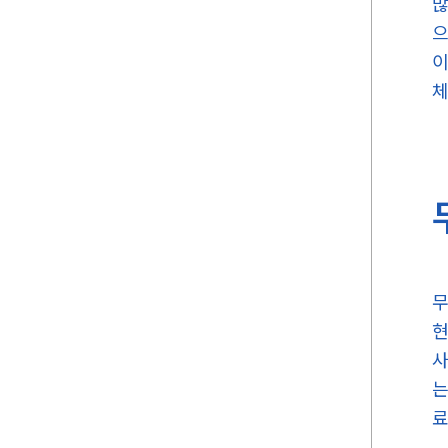
많
으
이
체
무
현
사
는
료