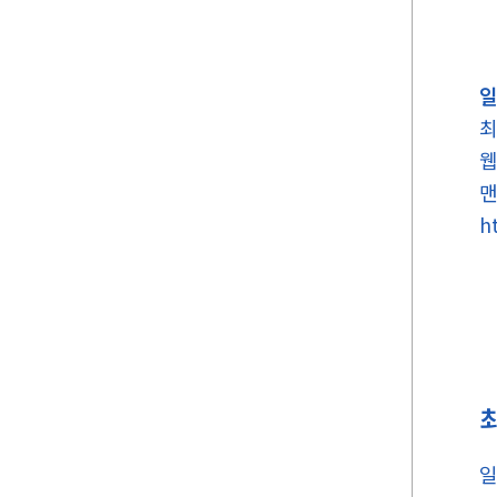
일
최
웹
맨
h
일