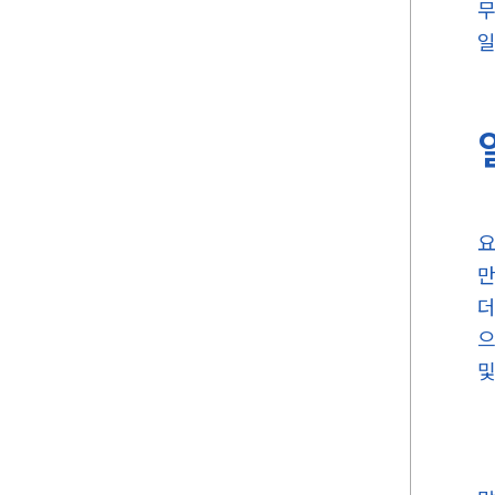
무
일
요
만
더
으
및