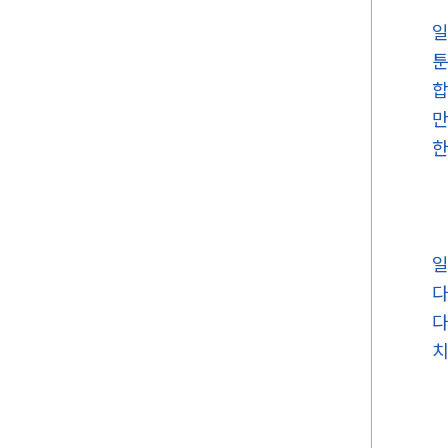
일
툰
합
만
한
일
다
다
치