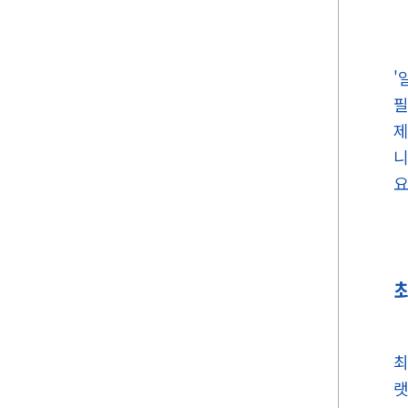
'
필
제
니
요
최
랫