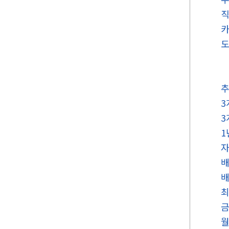
직
카
도
추
3
3
1
자
배
배
최
금
월