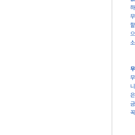
하
무
할
으
소
무
무
니
은
금
꼭