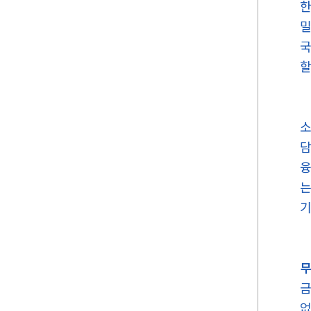
한
밀
국
할
소
담
융
는
기
무
금
없