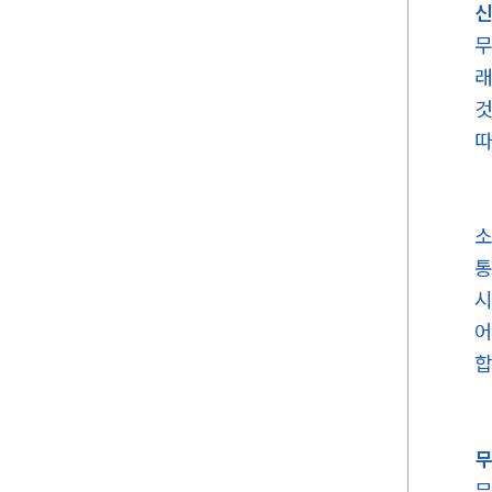
신
무
래
것
따
소
통
시
어
합
무
무