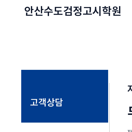
콘
안산수도
검정고시
학원
텐
츠
로
건
너
뛰
기
고객상담