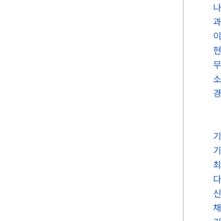
나
과
이
현
무
소
경
기
기
최
다
신
채