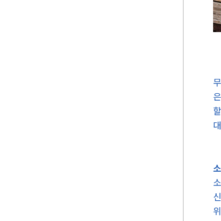
무
은
할
대
소
소
신
위