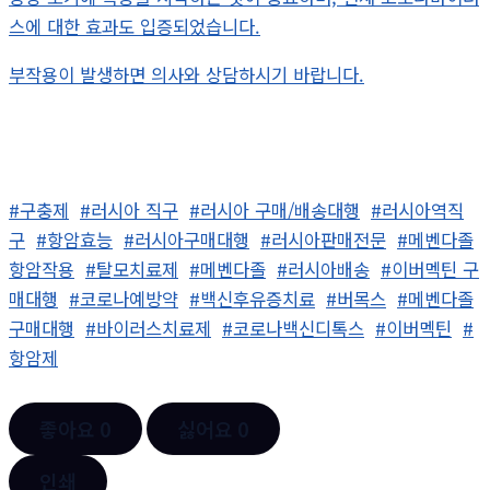
스에 대한 효과도 입증되었습니다.
부작용이 발생하면 의사와 상담하시기 바랍니다.
#구충제
#러시아 직구
#러시아 구매/배송대행
#러시아역직
구
#항암효능
#러시아구매대행
#러시아판매전문
#메벤다졸
항암작용
#탈모치료제
#메벤다졸
#러시아배송
#이버멕틴 구
매대행
#코로나예방약
#백신후유증치료
#버목스
#메벤다졸
구매대행
#바이러스치료제
#코로나백신디톡스
#이버멕틴
#
항암제
좋아요
0
싫어요
0
인쇄