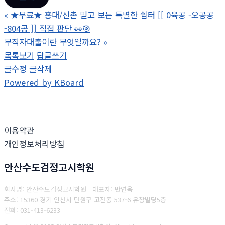
«
★무료★ 홍대/신촌 믿고 보는 특별한 쉼터 [[ 0육공 -오공공
-804공 ]] 직접 판단 👀🎯
무직자대출이란 무엇일까요?
»
목록보기
답글쓰기
글수정
글삭제
Powered by KBoard
이용약관
개인정보처리방침
안산수도검정고시학원
회사명: 안산수도검정고시학원 대표자: 반연옥
주소: 15360 경기 안산시 단원구 고잔동 537-6 유창빌딩5층
전화: 031-413-6233