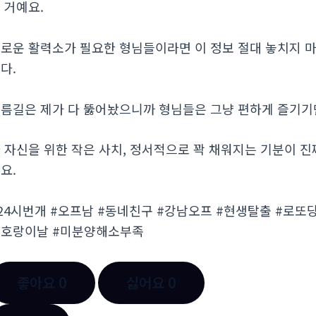
 거예요.
로운 활력소가 필요한 형님들이라면 이 정보 절대 놓치지 마세요
다.
름길은 제가 다 뚫어놨으니까 형님들은 그냥 편하게 즐기기만
 자신을 위한 작은 사치, 정서적으로 꽉 채워지는 기분이 
요.
24시번개 #오프남 #동네친구 #강남오프 #현생탈출 #로
호랑이날 #미분양해소부족
좋아요
0
싫어요
0