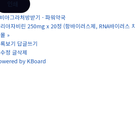
인쇄
비아그라처방받기 - 파워약국
리아자비린 250mg x 20정 (항바이러스제, RNA바이러스 치
핑몰
»
목록보기
답글쓰기
글수정
글삭제
owered by KBoard