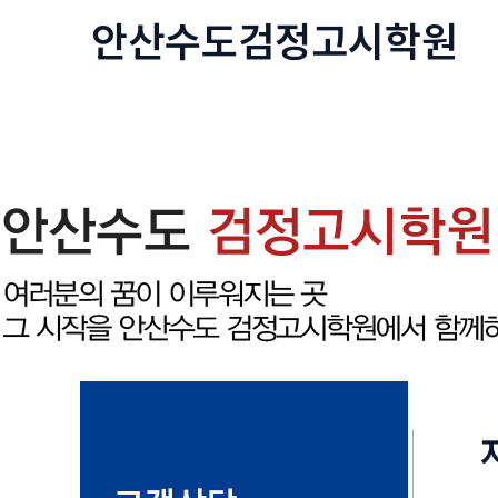
콘
안산수도
검정고시
학원
텐
츠
로
건
너
뛰
기