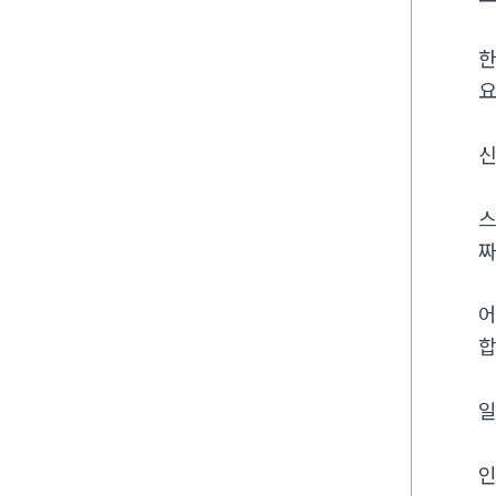
한
요
신
스
짜
어
합
일
인