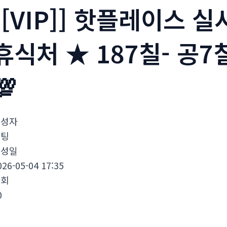
[[VIP]] 핫플레이스 
휴식처 ★ 187칠- 공7
💯
작성자
폰팅
작성일
026-05-04 17:35
조회
0