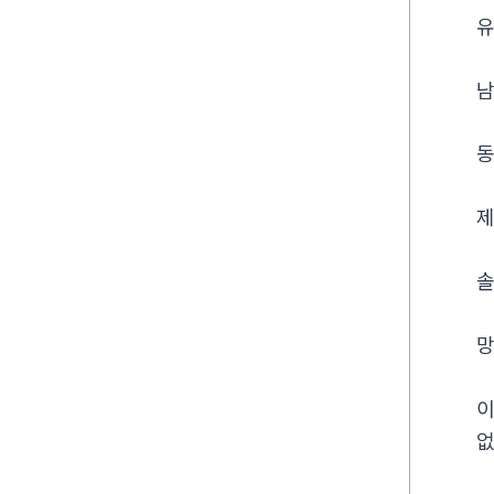
유
남
동
제
솔
망
이
없