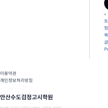
«
트
P
이용약관
개인정보처리방침
안산수도검정고시학원
회사명: 안산수도검정고시학원 대표자: 반연옥