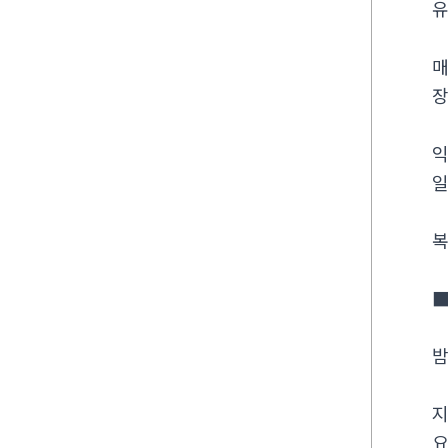
유
매
장
익
일
복
밤
지