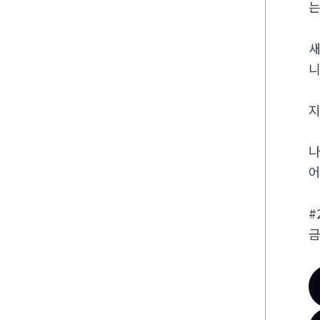
는
새
니
지
나
어
#
금