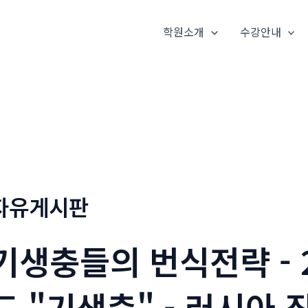
학원소개
수강안내
자유게시판
기생충들의 번식전략 - 
드 "기생충" - 러시아