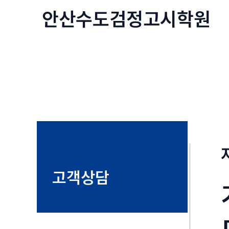
콘
안산수도
검정고시
학원
텐
츠
로
건
너
뛰
기
고객상담