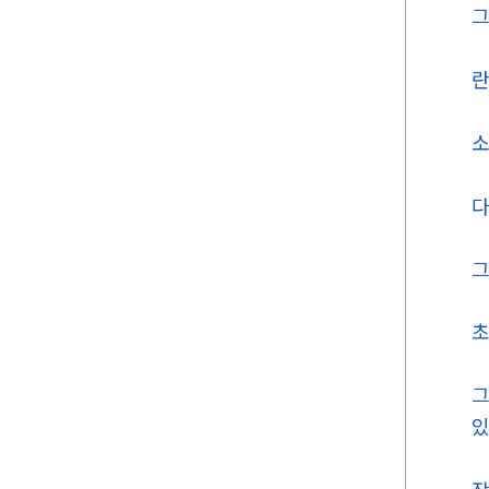
그
란
소
다
그
초
그
있
작