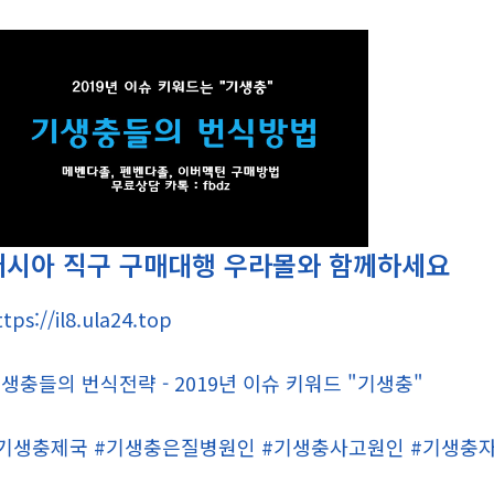
러시아 직구 구매대행 우라몰와 함께하세요
ttps://il8.ula24.top
생충들의 번식전략 - 2019년 이슈 키워드 "기생충"
기생충제국 #기생충은질병원인 #기생충사고원인 #기생충