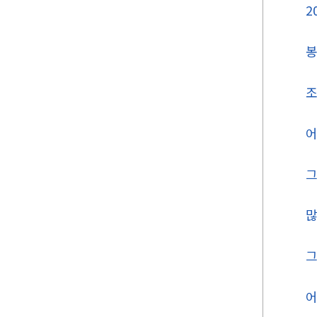
2
봉
조
어
그
많
그
어