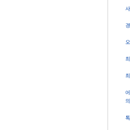
사
경
오
최
최
어
의
톡