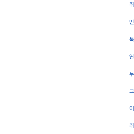
쥐
번
톡
연
두
그
이
쥐