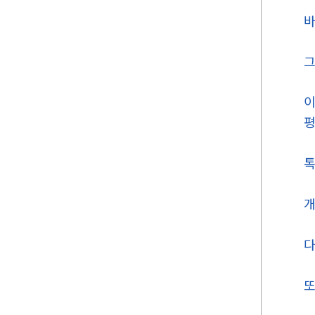
바
그
이
평
톡
개
다
또