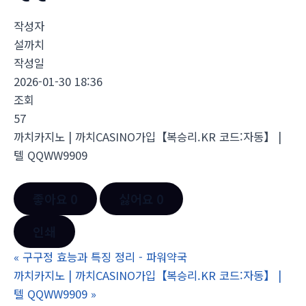
작성자
설까치
작성일
2026-01-30 18:36
조회
57
까치카지노 | 까치CASINO가입【복승리.KR 코드:자동】 |
텔 QQWW9909
좋아요
0
싫어요
0
인쇄
«
구구정 효능과 특징 정리 - 파워약국
까치카지노 | 까치CASINO가입【복승리.KR 코드:자동】 |
텔 QQWW9909
»