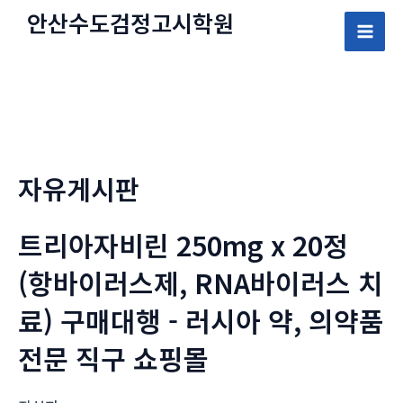
콘
안산수도
검정고시
학원
텐
Mai
츠
로
Men
건
너
뛰
자유게시판
기
트리아자비린 250mg x 20정
(항바이러스제, RNA바이러스 치
료) 구매대행 - 러시아 약, 의약품
전문 직구 쇼핑몰