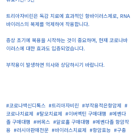
트리아자비린은 독감 치료에 효과적인 항바이러스제로, RNA
바이러스의 복제를 억제하여 작용합니다.
증상 초기에 복용을 시작하는 것이 중요하며, 현재 코로나바
이러스에 대한 효과도 입증되었습니다.
부작용이 발생하면 의사와 상담하시기 바랍니다.
#코로나백신디톡스
#트리아자비린
#부작용적은항암제
#
코로나치료제
#탈모치료제
#이버멕틴 구매대행
#메벤다
졸 구매대행
#버목스
#알로홀 구매대행
#메벤다졸 항암작
용
#러시아판매전문
#바이러스치료제
#항암효능
#구충