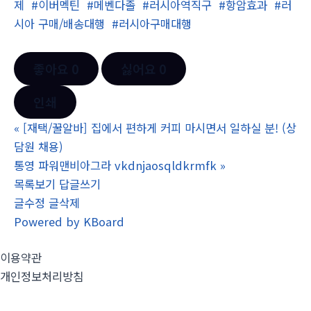
제
#이버멕틴
#메벤다졸
#러시아역직구
#항암효과
#러
시아 구매/배송대행
#러시아구매대행
좋아요
0
싫어요
0
인쇄
«
[재택/꿀알바] 집에서 편하게 커피 마시면서 일하실 분! (상
담원 채용)
통영 파워맨비아그라 vkdnjaosqldkrmfk
»
목록보기
답글쓰기
글수정
글삭제
Powered by KBoard
이용약관
개인정보처리방침