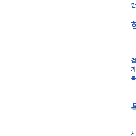
만
검
가
복
시