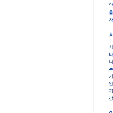
안
올
자
시
타
니
는
기
일
평
감