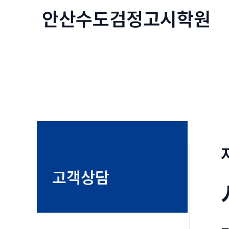
콘
안산수도
검정고시
학원
텐
츠
로
건
너
뛰
기
고객상담