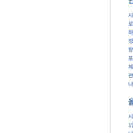
시
로
하
정
항
포
제
관
나
시
1