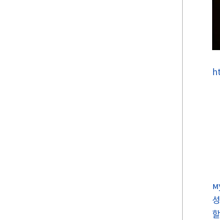
h
м
성
할