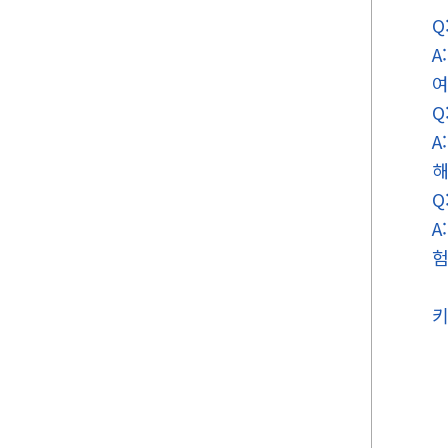
Q
A
여
Q
A
해
Q
A
험
키