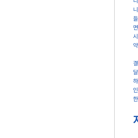
니
니
들
면
시
약
결
달
하
인
한