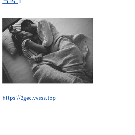
https://2gec.vvsss.top