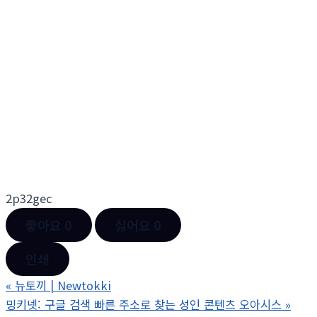
2p32gec
좋아요
0
싫어요
0
인쇄
«
뉴토끼 | Newtokki
밍키넷: 구글 검색 빠른 주소로 찾는 성인 콘텐츠 오아시스
»