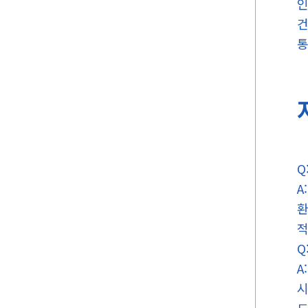
인
건
통
Q
A
환
적
Q
A
시