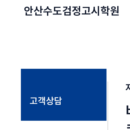
콘
안산수도
검정고시
학원
텐
츠
로
건
너
뛰
기
고객상담