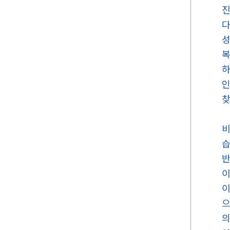
진
다
성
복
하
인
찾
비
습
반
이
이
으
의