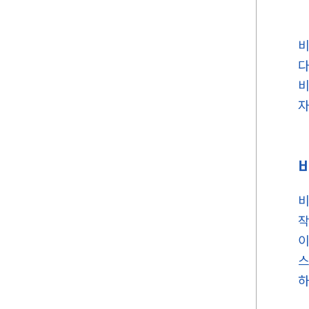
비
다
비
자
비
작
이
스
하