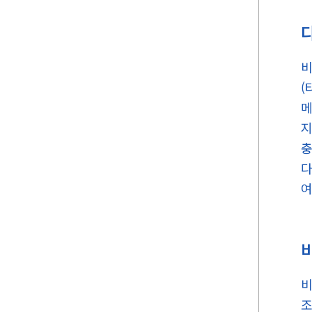
비
(
메
지
충
다
여
비
조