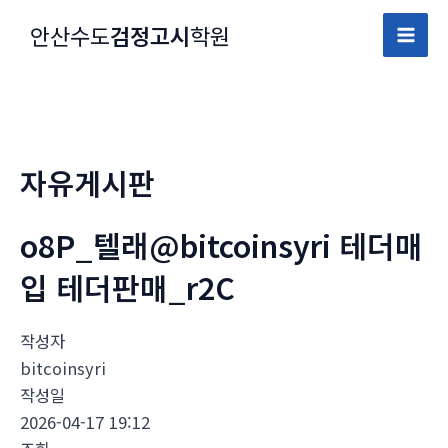
콘
안산수도
검정고시
학원
텐
Mai
츠
로
Men
건
너
자유게시판
뛰
기
o8P_텔래@bitcoinsyri 테더매
입 테더판매_r2C
작성자
bitcoinsyri
작성일
2026-04-17 19:12