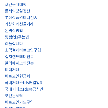
코인구매대행
돈세탁당일정산
롯데상품권테더전송
가상화폐선물거래
돈믹싱방법
빗썸fds푸는법
리플삽니다
소액결제비트코인구입
컬쳐랜드테더전송
알리페이코인전송
테더거래
비트코인현금화
국내거래소fds해결업체
국내거래소fds송금시간
코인돈세탁
비트코인카드구입