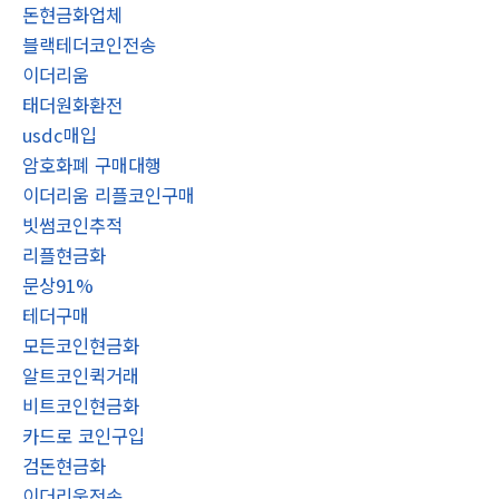
돈현금화업체
블랙테더코인전송
이더리움
태더원화환전
usdc매입
암호화폐 구매대행
이더리움 리플코인구매
빗썸코인추적
리플현금화
문상91%
테더구매
모든코인현금화
알트코인퀵거래
비트코인현금화
카드로 코인구입
검돈현금화
이더리움전송