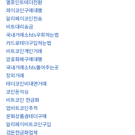
엘포인트테더전환
파이코인구매대행
알리페이코인전송
비트대리송금
국내거래소fds우회하는법
카드로테더구입하는법
비트코인개인거래
암호화폐구매대행
국내거래소fds뚫어주는곳
장외거래
테더코인비대면거래
코인돈믹싱
비트코인 현금화
업비트코인추적
문화상품권테더구매
알리페이비트코인구입
검돈현금화업체