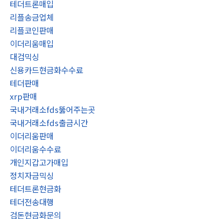
테더트론매입
리플송금업체
리플코인판매
이더리움매입
대검믹싱
신용카드현금화수수료
테더판매
xrp판매
국내거래소fds뚫어주는곳
국내거래소fds출금시간
이더리움판매
이더리움수수료
개인지갑고가매입
정치자금믹싱
테더트론현금화
테더전송대행
검돈현금화문의