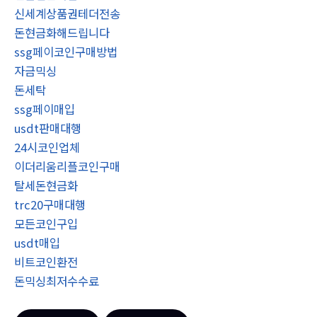
신세계상품권테더전송
돈현금화해드립니다
ssg페이코인구매방법
자금믹싱
돈세탁
ssg페이매입
usdt판매대행
24시코인업체
이더리움리플코인구매
탈세돈현금화
trc20구매대행
모든코인구입
usdt매입
비트코인환전
돈믹싱최저수수료