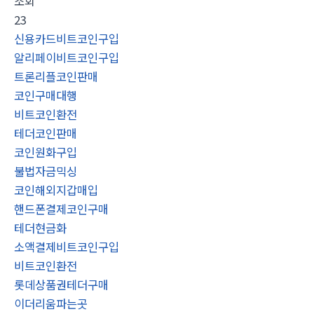
조회
23
신용카드비트코인구입
알리페이비트코인구입
트론리플코인판매
코인구매대행
비트코인환전
테더코인판매
코인원화구입
불법자금믹싱
코인해외지갑매입
핸드폰결제코인구매
테더현금화
소액결제비트코인구입
비트코인환전
롯데상품권테더구매
이더리움파는곳