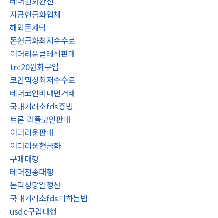
테더원화환전
자금현금화업체
해외돈세탁
돈현금화최저수수료
이더리움클레식판매
trc20원화구입
코인믹싱최저수수료
테더코인비대면거래
국내거래소fds증빙
트론 리플코인판매
이더리움판매
이더리움현금화
구매대행
테더전송대행
돈믹싱당일정산
국내거래소fds피하는법
usdc구입대행