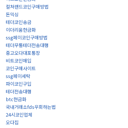
컬쳐랜드코인구매방법
돈믹싱
테더코인송금
이더리움현금화
ssg페이코인구매방법
테더무통테더전송대행
중고오다대포통장
비트코인매입
코인구매사이트
ssg페이세탁
파이코인구입
테더전송대행
btc현금화
국내거래소fds우회하는법
24시코인업체
오다집