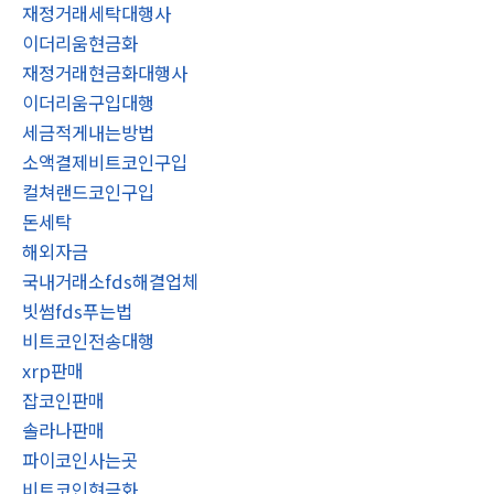
재정거래세탁대행사
이더리움현금화
재정거래현금화대행사
이더리움구입대행
세금적게내는방법
소액결제비트코인구입
컬쳐랜드코인구입
돈세탁
해외자금
국내거래소fds해결업체
빗썸fds푸는법
비트코인전송대행
xrp판매
잡코인판매
솔라나판매
파이코인사는곳
비트코인현금화