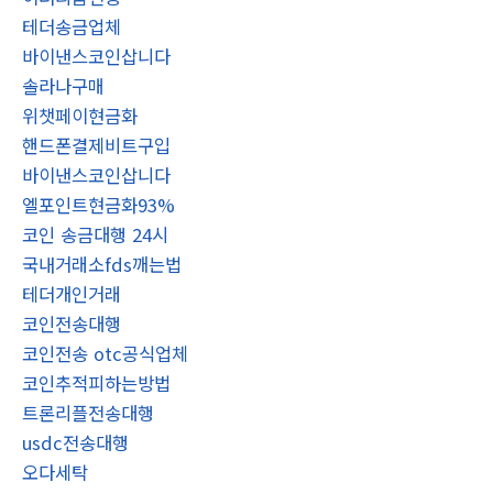
테더송금업체
바이낸스코인삽니다
솔라나구매
위챗페이현금화
핸드폰결제비트구입
바이낸스코인삽니다
엘포인트현금화93%
코인 송금대행 24시
국내거래소fds깨는법
테더개인거래
코인전송대행
코인전송 otc공식업체
코인추적피하는방법
트론리플전송대행
usdc전송대행
오다세탁