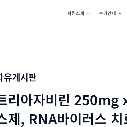
학원소개
수강안내
자유게시판
트리아자비린 250mg x
스제, RNA바이러스 치료