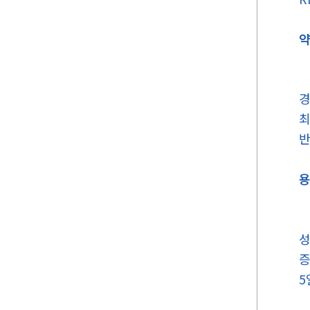
약
경
최
반
용
성
증
5