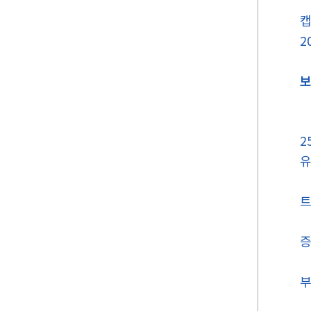
캡
2
보
2
유
트
증
부