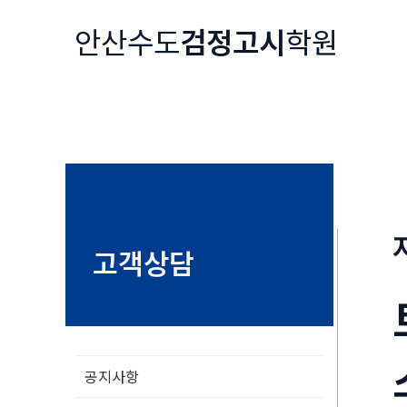
콘
안산수도
검정고시
학원
텐
츠
로
건
너
뛰
기
고객상담
공지사항