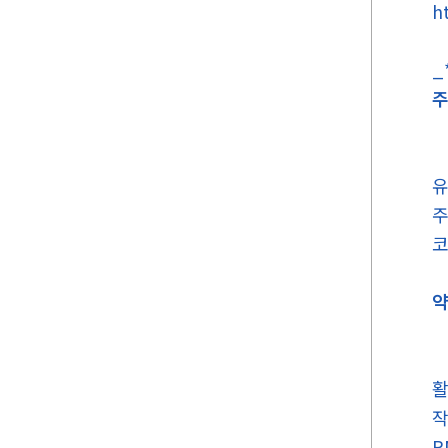
h
_
주
유
주
코
약
활
작
R