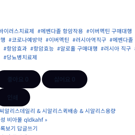
#바이러스치료제
#메벤다졸 항암작용
#이버멕틴 구매대행
대행
#코로나예방약
#이버멕틴
#러시아역직구
#메벤다졸
료
#항암효과
#항암효능
#알로홀 구매대행
#러시아 직구
문
#당뇨병치료제
좋아요
0
싫어요
0
인쇄
씨알리스데일리 & 시­알리스퀵배송 & 시­알리스용량
성 비아몰 qldkahf
»
목록보기
답글쓰기