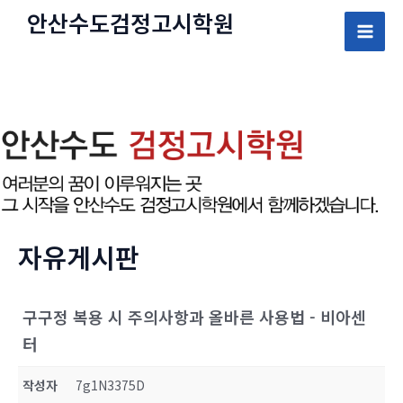
콘
안산수도
검정고시
학원
텐
Mai
츠
로
Men
건
너
뛰
기
자유게시판
구구정 복용 시 주의사항과 올바른 사용법 - 비아센
터
작성자
7g1N3375D