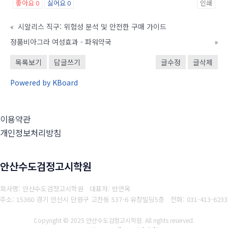
좋아요
0
싫어요
0
인쇄
«
시알리스 직구: 위험성 분석 및 안전한 구매 가이드
정품비아그라 여성효과 - 파워약국
»
목록보기
답글쓰기
글수정
글삭제
Powered by KBoard
이용약관
개인정보처리방침
안산수도검정고시학원
회사명: 안산수도검정고시학원 대표자: 반연옥
주소: 15360 경기 안산시 단원구 고잔동 537-6 유창빌딩5층
전화: 031-413-6233
Copyright © 2025 안산수도검정고시학원. All rights reserved.