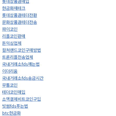
롯데상품권매입
현금화재테크
롯데상품권테더전환
문화상품권테더전송
파이코인
리플코인판매
돈믹싱업체
컬쳐랜드코인구매방법
트론리플전송업체
국내거래소fds깨는법
이더리움
국내거래소fds송금시간
무통코인
테더코인매입
소액결제비트코인구입
빗썸fds푸는법
btc현금화