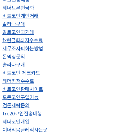
테더트론현금화
비트코인개인거래
솔라나구매
알트코인퀵거래
fx현금화최저수수료
세무조사피하는방법
돈믹싱문의
솔라나구매
비트코인 체크카드
테더최저수수료
비트코인판매사이트
모든코인구입가능
검돈세탁문의
trc20코인전송대행
테더코인매입
이더리움클레식사는곳