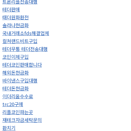
트론리플전송대행
테더판매
태더원화환전
솔라나현금화
국내거래소fds해결업체
컬쳐랜드비트구입
테더무통 테더전송대행
코인이체구입
테더코인판매합니다
해외돈현금화
바이낸스구입대행
테더돈현금화
이더리움수수료
trc20구매
리플코인파는곳
재테크자금세탁문의
환치기