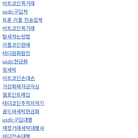
비트코인퀵거래
usdc구입처
트론 리플 전송업체
비트코인퀵거래
탈세하는방법
리플코인판매
테더원화환전
usdc현금화
핑세탁
비트코인손대손
가상화폐자금믹싱
엘포인트매입
테더코인추척피하기
골드바세탁현금화
usdc구입대행
재정거래세탁대행사
테더전송대행