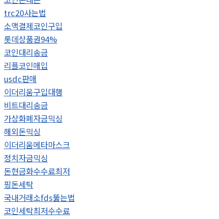
trc20사는법
소액결제코인구입
롯데상품권94%
코인대리송금
리플코인매입
usdc판매
이더리움구입대행
비트대리송금
가상화폐자금믹싱
해외돈믹싱
이더리움메타마스크
정치자금믹싱
돈현금화수수료최저
핑돈세탁
국내거래소fds뚫는법
코인세탁최저수수료