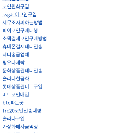
코인원화구입
ssg페이코인구입
세무조사피하는방법
파이코인구매대행
소액결제코인구매방법
휴대폰결제테더전송
테더송금업체
핑오다세탁
문화상품권테더전송
솔라나현금화
롯데상품권비트구입
비트코인매입
btc파는곳
trc20코인전송대행
솔라나구입
가상화폐자금믹싱