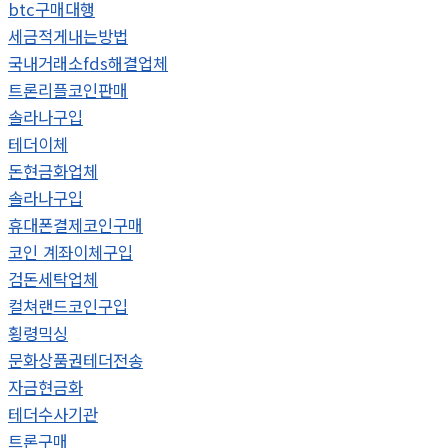
btc구매대행
세금적게내는방법
국내거래소fds해결업체
트론리플코인판매
솔라나구입
테더이체
돈현금화업체
솔라나구입
휴대폰결제코인구매
코인 계좌이체구입
검돈세탁업체
컬쳐랜드코인구입
횡령믹싱
문화상품권테더전송
자금현금화
테더수사기관
트론구매