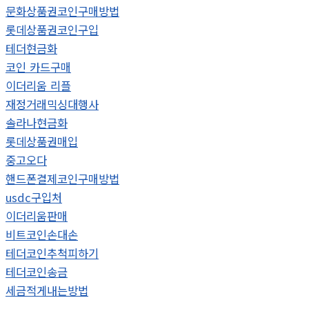
문화상품권코인구매방법
롯데상품권코인구입
테더현금화
코인 카드구매
이더리움 리플
재정거래믹싱대행사
솔라나현금화
롯데상품권매입
중고오다
핸드폰결제코인구매방법
usdc구입처
이더리움판매
비트코인손대손
테더코인추척피하기
테더코인송금
세금적게내는방법