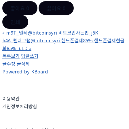
좋아요
0
싫어요
0
인쇄
«
m9T_텔레@bitcoinsyri 비트코인사는법_j5K
h4A_텔래그램@bitcoinsyri 핸드폰결제85% 핸드폰결제현금
화85%_u1D
»
목록보기
답글쓰기
글수정
글삭제
Powered by KBoard
이용약관
개인정보처리방침