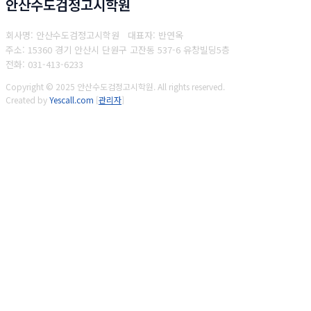
안산수도검정고시학원
회사명: 안산수도검정고시학원 대표자: 반연옥
주소: 15360 경기 안산시 단원구 고잔동 537-6 유창빌딩5층
전화: 031-413-6233
Copyright © 2025 안산수도검정고시학원. All rights reserved.
Created by
Yescall.com
[
관리자
]