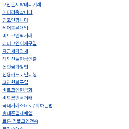
코인돈세탁테더거래
이더리움삽니다
밈코인팝니다
테더트론매입
비트코인퀵거래
테더코인이체구입
자금세탁업체
해외선물현금인출
돈현금화방법
신용카드코인대행
코인원화구입
비트코인현금화
비트코인퀵거래
국내거래소fds우회하는법
휴대폰결제매입
트론 리플코인전송
코인손대손