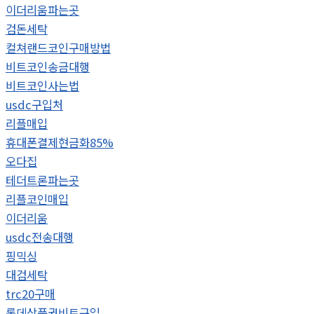
이더리움파는곳
검돈세탁
컬쳐랜드코인구매방법
비트코인송금대행
비트코인사는법
usdc구입처
리플매입
휴대폰결제현금화85%
오다집
테더트론파는곳
리플코인매입
이더리움
usdc전송대행
핑믹싱
대검세탁
trc20구매
롯데상품권비트구입