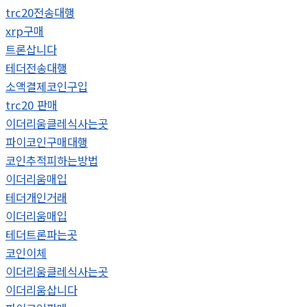
trc20전송대행
xrp구매
트론삽니다
테더전송대행
소액결제코인구입
trc20 판매
이더리움클레식사는곳
파이코인구매대행
코인추적피하는방법
이더리움매입
테더개인거래
이더리움매입
테더트론파는곳
코인이체
이더리움클레식사는곳
이더리움삽니다