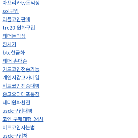
아프리카tv돈믹싱
sol구입
리플코인판매
trc20 원화구입
테더돈믹싱
환치기
btc현금화
테더 손대손
카드코인전송가능
개인지갑고가매입
비트코인전송대행
중고오다대포통장
테더원화환전
usdc구입대행
코인 구매대행 24시
비트코인사는법
usdc구입처