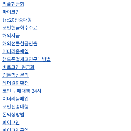
리플현금화
파이코인
trc20전송대행
코인현금화수수료
해외자금
해외선물현금인출
이더리움매입
핸드폰결제코인구매방법
비트코인 현금화
검돈믹싱문의
테더원화환전
코인 구매대행 24시
이더리움매입
코인전송대행
돈믹싱방법
파이코인
파이코인구입