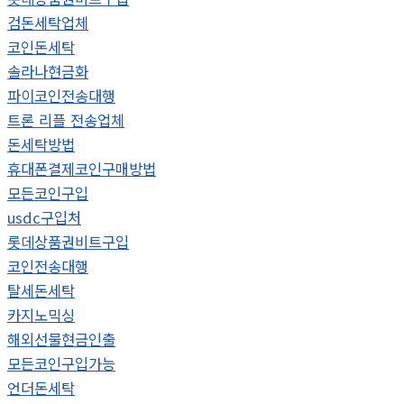
검돈세탁업체
코인돈세탁
솔라나현금화
파이코인전송대행
트론 리플 전송업체
돈세탁방법
휴대폰결제코인구매방법
모든코인구입
usdc구입처
롯데상품권비트구입
코인전송대행
탈세돈세탁
카지노믹싱
해외선물현금인출
모든코인구입가능
언더돈세탁