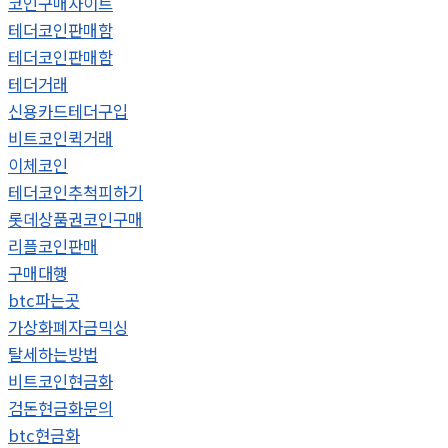
코인구매사이트
테더코인판매함
테더코인판매함
테더거래
신용카드테더구입
비트코인퀵거래
이체코인
테더코인추척피하기
롯데상품권코인구매
리플코인판매
구매대행
btc파는곳
가상화폐자금믹싱
탈세하는방법
비트코인현금화
검돈현금화문의
btc현금화