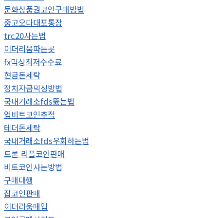
문화상품권코인구매방법
중고오다대포통장
trc20사는법
이더리움파는곳
fx믹싱최저수수료
현금돈세탁
정치자금믹싱방법
국내거래소fds뚫는법
업비트코인추적
테더돈세탁
국내거래소fds우회하는법
트론 리플코인판매
비트코인사는방법
구매대행
잡코인판매
이더리움매입