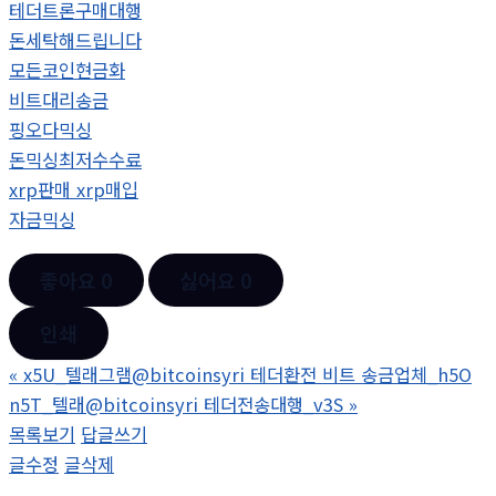
테더트론구매대행
돈세탁해드립니다
모든코인현금화
비트대리송금
핑오다믹싱
돈믹싱최저수수료
xrp판매 xrp매입
자금믹싱
좋아요
0
싫어요
0
인쇄
«
x5U_텔래그램@bitcoinsyri 테더환전 비트 송금업체_h5O
n5T_텔래@bitcoinsyri 테더전송대행_v3S
»
목록보기
답글쓰기
글수정
글삭제