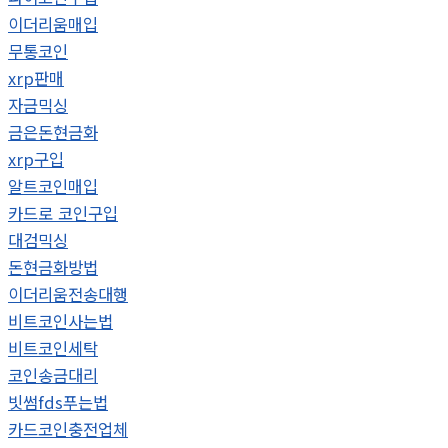
이더리움매입
무통코인
xrp판매
자금믹싱
금은돈현금화
xrp구입
알트코인매입
카드로 코인구입
대검믹싱
돈현금화방법
이더리움전송대행
비트코인사는법
비트코인세탁
코인송금대리
빗썸fds푸는법
카드코인충전업체