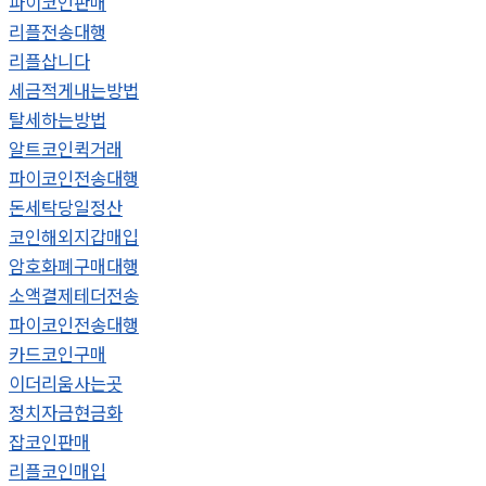
파이코인판매
리플전송대행
리플삽니다
세금적게내는방법
탈세하는방법
알트코인퀵거래
파이코인전송대행
돈세탁당일정산
코인해외지갑매입
암호화폐구매대행
소액결제테더전송
파이코인전송대행
카드코인구매
이더리움사는곳
정치자금현금화
잡코인판매
리플코인매입