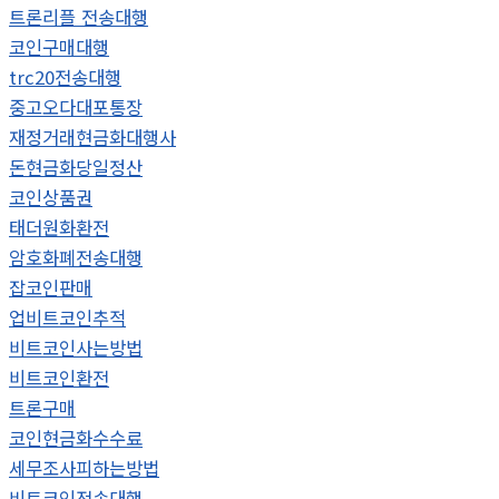
트론리플 전송대행
코인구매대행
trc20전송대행
중고오다대포통장
재정거래현금화대행사
돈현금화당일정산
코인상품권
태더원화환전
암호화폐전송대행
잡코인판매
업비트코인추적
비트코인사는방법
비트코인환전
트론구매
코인현금화수수료
세무조사피하는방법
비트코인전송대행