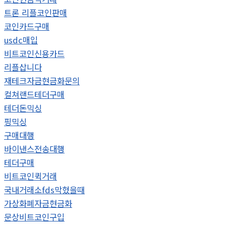
트론 리플코인판매
코인카드구매
usdc매입
비트코인신용카드
리플삽니다
재테크자금현금화문의
컬쳐랜드테더구매
테더돈믹싱
핑믹싱
구매대행
바이낸스전송대행
테더구매
비트코인퀵거래
국내거래소fds막혔을때
가상화폐자금현금화
문상비트코인구입