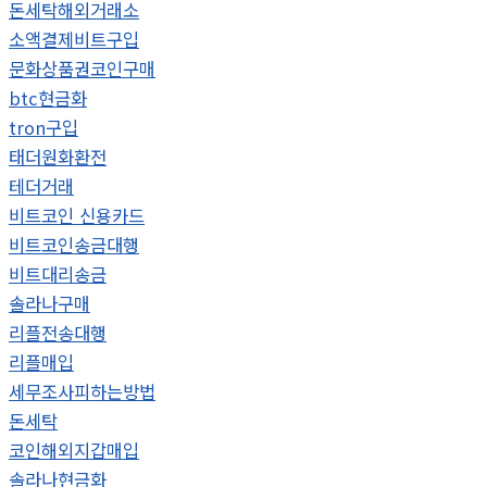
돈세탁해외거래소
소액결제비트구입
문화상품권코인구매
btc현금화
tron구입
태더원화환전
테더거래
비트코인 신용카드
비트코인송금대행
비트대리송금
솔라나구매
리플전송대행
리플매입
세무조사피하는방법
돈세탁
코인해외지갑매입
솔라나현금화