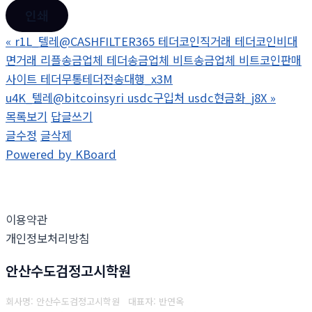
인쇄
«
r1L_텔레@CASHFILTER365 테더코인직거래 테더코인비대
면거래 리플송금업체 테더송금업체 비트송금업체 비트코인판매
사이트 테더무통테더전송대행_x3M
u4K_텔레@bitcoinsyri usdc구입처 usdc현금화_j8X
»
목록보기
답글쓰기
글수정
글삭제
Powered by KBoard
이용약관
개인정보처리방침
안산수도검정고시학원
회사명: 안산수도검정고시학원 대표자: 반연옥