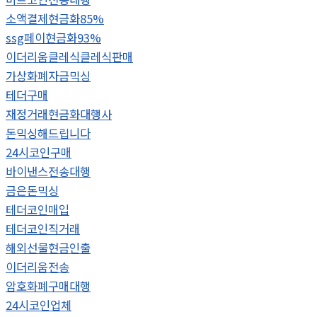
소액결제현금화85%
ssg페이현금화93%
이더리움클레식클레식판매
가상화폐자금믹싱
테더구매
재정거래현금화대행사
돈믹싱해드립니다
24시코인구매
바이낸스전송대행
금은돈믹싱
테더코인매입
테더코인직거래
해외선물현금인출
이더리움전송
암호화폐구매대행
24시코인업체