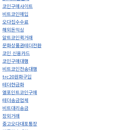
코인구매사이트
비트코인매입
오다집수수료
해외돈믹싱
알트코인퀵거래
문화상품권테더전환
코인 신용카드
코인구매대행
비트코인전송대행
trc20원화구입
테더현금화
엘포인트코인구매
테더송금업체
비트대리송금
장외거래
중고오다대포통장