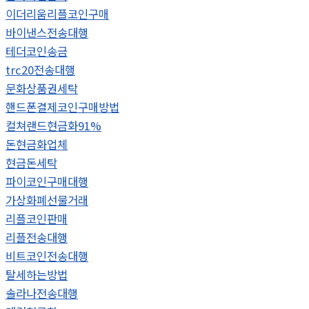
이더리움리플코인구매
바이낸스전송대행
테더코인송금
trc20전송대행
문화상품권세탁
핸드폰결제코인구매방법
컬쳐랜드현금화91%
돈현금화업체
현금돈세탁
파이코인구매대행
가상화폐선물거래
리플코인판매
리플전송대행
비트코인전송대행
탈세하는방법
솔라나전송대행