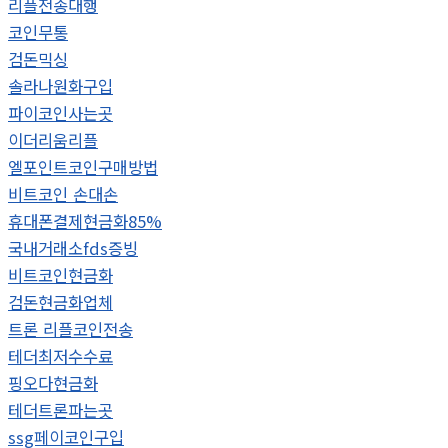
리플전송대행
코인무통
검돈믹싱
솔라나원화구입
파이코인사는곳
이더리움리플
엘포인트코인구매방법
비트코인 손대손
휴대폰결제현금화85%
국내거래소fds증빙
비트코인현금화
검돈현금화업체
트론 리플코인전송
테더최저수수료
핑오다현금화
테더트론파는곳
ssg페이코인구입