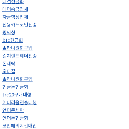
대검현금화
테더송금업체
자금믹싱업체
신용카드코인전송
핑믹싱
btc현금화
솔라나원화구입
컬쳐랜드테더전송
돈세탁
오다집
솔라나원화구입
현금돈현금화
trc20구매대행
이더리움전송대행
언더돈세탁
언더돈현금화
코인해외지갑매입