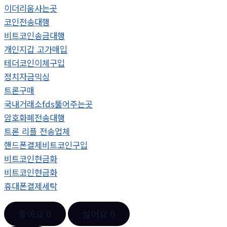
이더리움사는곳
코인전송대행
비트코인송금대행
개인지갑 고가매입
테더코인이체구입
정치자금믹싱
트론구매
국내거래소fds뚫어주는곳
암호화폐전송대행
트론 리플 전송업체
핸드폰결제비트코인구입
비트코인현금화
비트코인현금화
휴대폰결제세탁
좋아요
0
싫어요
0