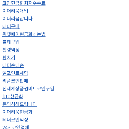
코인현금화최저수수료
이더리움매입
이더리움삽니다
테더구매
위챗페이현금화하는법
블테구입
횡령믹싱
환치기
테더손대손
엘포인트세탁
리플코인판매
신세계상품권비트코인구입
btc현금화
돈믹싱해드립니다
이더리움현금화
테더코인믹싱
24시코인업체