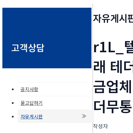
자유게시
r1L_
고객상담
래 테
금업체
공지사항
더무통
묻고답하기
자유게시판
작성자