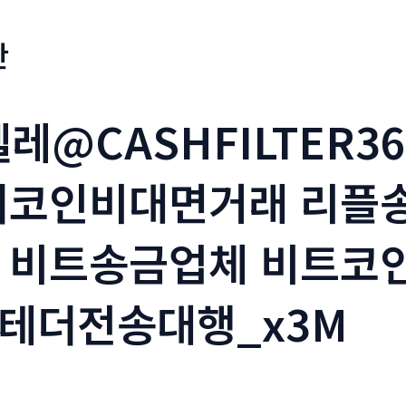
판
텔레@CASHFILTER
더코인비대면거래 리플
 비트송금업체 비트코
테더전송대행_x3M