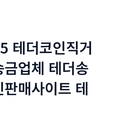
365 테더코인직거
송금업체 테더송
인판매사이트 테