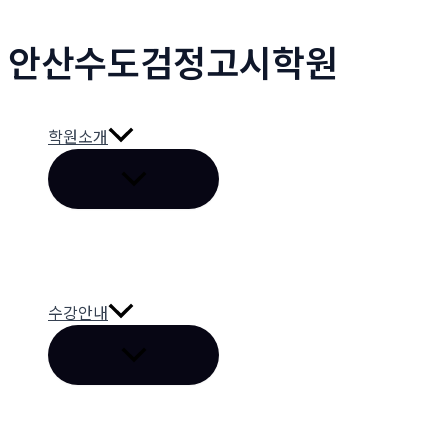
콘
안산수도
검정고시
학원
텐
츠
로
건
학원소개
너
메
뛰
뉴
토
기
글
수강안내
메
뉴
토
글