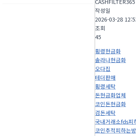
CASHFILTER365
작성일
2026-03-28 12:5
조회
45
횡령현금화
솔라나현금화
오다집
테더판매
횡령세탁
돈현금화업체
코인돈현금화
검돈세탁
국내거래소fds피
코인추적피하는