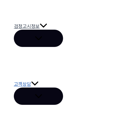
검정고시정보
메
뉴
토
글
고객상담
메
뉴
토
글