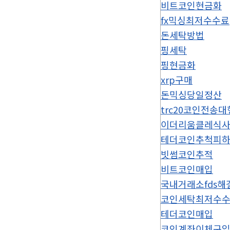
비트코인현금화
fx믹싱최저수수료
돈세탁방법
핑세탁
핑현금화
xrp구매
돈믹싱당일정산
trc20코인전송대
이더리움클레식
테더코인추척피
빗썸코인추적
비트코인매입
국내거래소fds해
코인세탁최저수
테더코인매입
코인계좌이체구