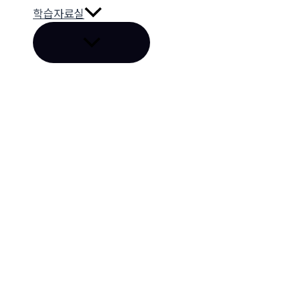
학습자료실
메
뉴
토
글