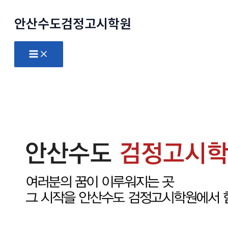
콘
안산수도
검정고시
학원
텐
츠
로
Main
Menu
건
너
뛰
기