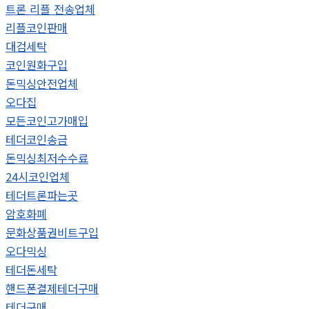
트론 리플 전송업체
리플코인판매
대검세탁
코인원화구입
돈믹싱안전업체
오다집
모든코인고가매입
테더코인송금
돈믹싱최저수수료
24시코인업체
테더트론파는곳
암호화폐
문화상품권비트구입
오다믹싱
테더돈세탁
핸드폰결제테더구매
테더구매