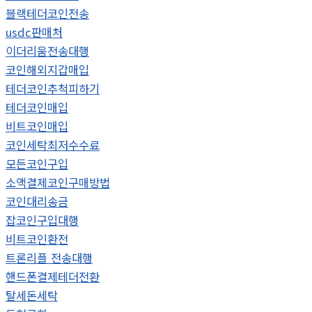
블랙테더코인전송
usdc판매처
이더리움전송대행
코인해외지갑매입
테더코인추척피하기
테더코인매입
비트코인매입
코인세탁최저수수료
모든코인구입
소액결제코인구매방법
코인대리송금
잡코인구입대행
비트코인환전
트론리플 전송대행
핸드폰결제테더전환
탈세돈세탁