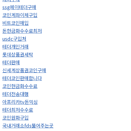
ssg페이테더구매
코인계좌이체구입
비트코인매입
돈현금화수수료최저
usdc구입처
테더개인거래
롯데상품권세탁
테더판매
신세계상품권코인구매
테더코인판매합니다
코인현금화수수료
테더전송대행
아프리카tv돈믹싱
테더최저수수료
코인원화구입
국내거래소fds뚫어주는곳