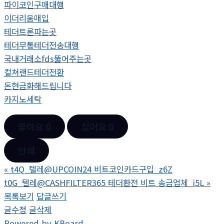
파이코인구매대행
이더리움매입
테더트론파는곳
테더무통테더전송대행
국내거래소fds뚫어주는곳
컬쳐랜드테더전환
돈현금화해드립니다
카지노세탁
좋아요
0
싫어요
0
인쇄
«
t4Q_텔레@UPCOIN24 비트코인카드구입_z6Z
t0G_텔레@CASHFILTER365 테더환전 비트 송금업체_i5L
»
목록보기
답글쓰기
글수정
글삭제
Powered by KBoard