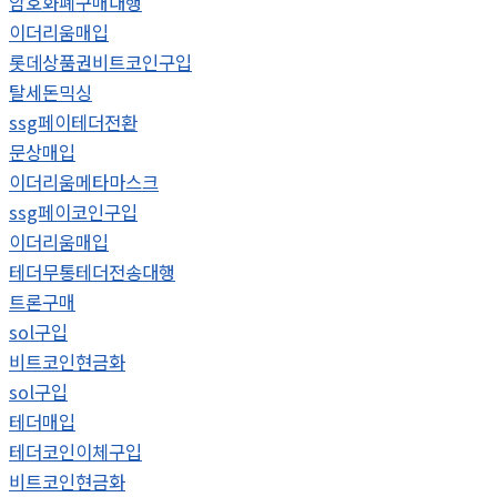
암호화폐구매대행
이더리움매입
롯데상품권비트코인구입
탈세돈믹싱
ssg페이테더전환
문상매입
이더리움메타마스크
ssg페이코인구입
이더리움매입
테더무통테더전송대행
트론구매
sol구입
비트코인현금화
sol구입
테더매입
테더코인이체구입
비트코인현금화