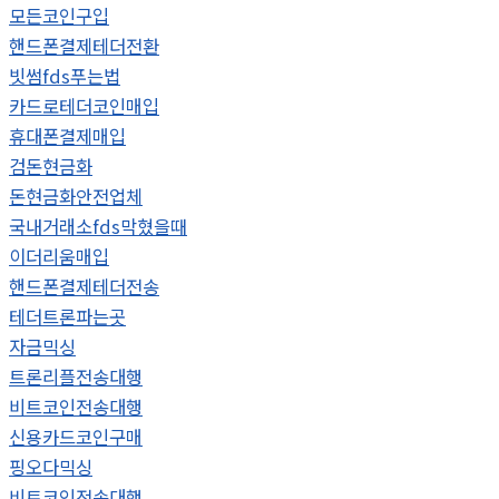
모든코인구입
핸드폰결제테더전환
빗썸fds푸는법
카드로테더코인매입
휴대폰결제매입
검돈현금화
돈현금화안전업체
국내거래소fds막혔을때
이더리움매입
핸드폰결제테더전송
테더트론파는곳
자금믹싱
트론리플전송대행
비트코인전송대행
신용카드코인구매
핑오다믹싱
비트코인전송대행