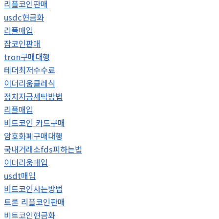
리플코인판매
usdc현금화
리플매입
잡코인판매
tron구매대행
테더최저수수료
이더리움클레식
정치자금세탁방법
리플매입
비트코인 카드구매
암호화폐구매대행
국내거래소fds피하는법
이더리움매입
usdt매입
비트코인사는방법
트론 리플코인판매
비트코인현금화