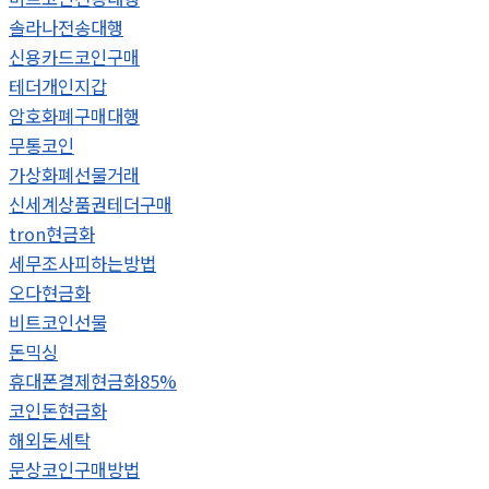
솔라나전송대행
신용카드코인구매
테더개인지갑
암호화폐구매대행
무통코인
가상화폐선물거래
신세계상품권테더구매
tron현금화
세무조사피하는방법
오다현금화
비트코인선물
돈믹싱
휴대폰결제현금화85%
코인돈현금화
해외돈세탁
문상코인구매방법