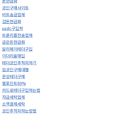
돈현금화
코인구매사이트
비트송금업체
검돈현금화
usdc구입처
트론리플전송업체
금은돈현금화
알리페이테더구입
이더리움매입
테더코인추척피하기
밈코인구매대행
문상테더구매
엘포인트93%
카드로테더구입하는법
자금세탁업체
소액결제세탁
코인추적피하는방법