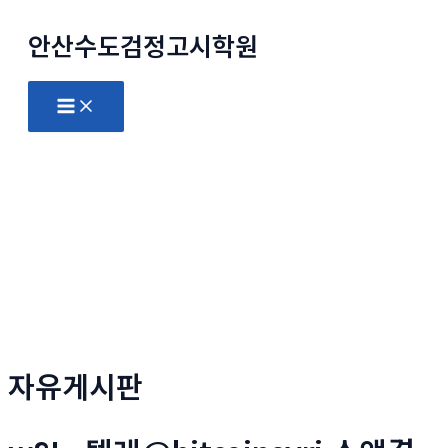
콘
안산수도
검정고시
학원
텐
츠
로
Main
Menu
건
너
뛰
기
자유게시판