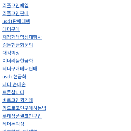
리플코인매입
리플코인판매
usdt판매대행
테더구매
재정거래믹싱대행사
검돈현금화문의
대검믹싱
이더리움현금화
테더구매테더판매
usdc현금화
테더 손대손
트론삽니다
비트코인퀵거래
카드로코인구매하는법
롯데상품권코인구입
테더돈믹싱