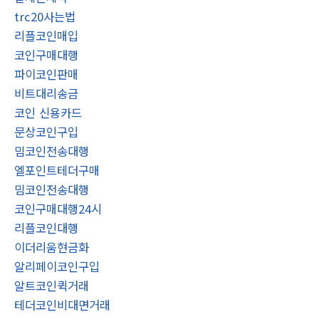
trc20사는법
리플코인매입
코인구매대행
파이코인판매
비트대리송금
코인 신용카드
문상코인구입
밈코인전송대행
엘포인트테더구매
밈코인전송대행
코인구매대행24시
리플코인대행
이더리움현금화
알리페이코인구입
알트코인퀵거래
테더코인비대면거래