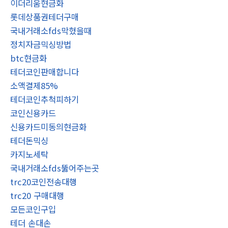
이더리움현금화
롯데상품권테더구매
국내거래소fds막혔을때
정치자금믹싱방법
btc현금화
테더코인판매합니다
소액결제85%
테더코인추척피하기
코인신용카드
신용카드미동의현금화
테더돈믹싱
카지노세탁
국내거래소fds뚫어주는곳
trc20코인전송대행
trc20 구매대행
모든코인구입
테더 손대손