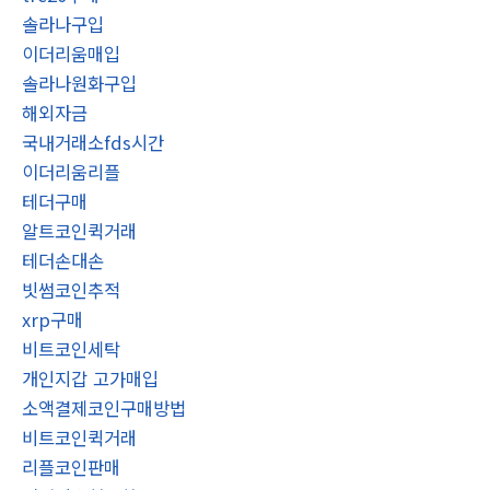
솔라나구입
이더리움매입
솔라나원화구입
해외자금
국내거래소fds시간
이더리움리플
테더구매
알트코인퀵거래
테더손대손
빗썸코인추적
xrp구매
비트코인세탁
개인지갑 고가매입
소액결제코인구매방법
비트코인퀵거래
리플코인판매