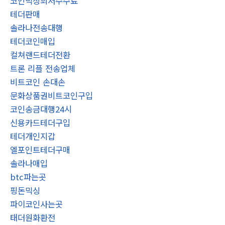
코인믹싱최저수수료
테더판매
솔라나전송대행
테더코인매입
컬쳐랜드테더전환
트론 리플 전송업체
비트코인 손대손
문화상품권비트코인구입
코인송금대행24시
신용카드테더구입
테더개인지갑
엘포인트테더구매
솔라나매입
btc파는곳
핑돈믹싱
파이코인사는곳
태더원화환전