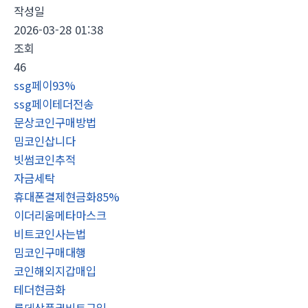
작성일
2026-03-28 01:38
조회
46
ssg페이93%
ssg페이테더전송
문상코인구매방법
밈코인삽니다
빗썸코인추적
자금세탁
휴대폰결제현금화85%
이더리움메타마스크
비트코인사는법
밈코인구매대행
코인해외지갑매입
테더현금화