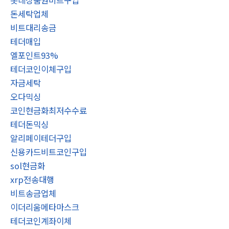
롯데상품권비트구입
돈세탁업체
비트대리송금
테더매입
엘포인트93%
테더코인이체구입
자금세탁
오다믹싱
코인현금화최저수수료
테더돈믹싱
알리페이테더구입
신용카드비트코인구입
sol현금화
xrp전송대행
비트송금업체
이더리움메타마스크
테더코인계좌이체