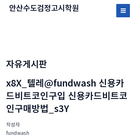
콘
안산수도
검정고시
학원
텐
Mai
츠
로
Men
건
너
뛰
자유게시판
기
x8X_텔레@fundwash 신용카
드비트코인구입 신용카드비트코
인구매방법_s3Y
작성자
fundwash