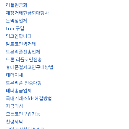
리플현금화
재정거래현금화대행사
돈믹싱업체
tron구입
밈코인팝니다
알트코인퀵거래
트론리플전송업체
트론 리플코인전송
휴대폰결제코인구매방법
테더이체
트론리플 전송대행
테더송금업체
국내거래소fds해결방법
자금믹싱
모든코인구입가능
횡령세탁