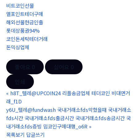
비트코인선물
엘포인트테더구매
해외선물현금인출
롯데상품권94%
코인돈세탁테더거래
돈믹싱업체
좋아요
0
싫어요
0
인쇄
«
h8T_텔레@UPCOIN24 리플송금업체 테더코인 비대면거
래_f1D
y6U_텔레@fundwash 국내거래소fds막혔을때 국내거래소
fds시간 국내거래소fds출금시간 국내거래소fds송금시간 국
내거래소fds증빙 밈코인구매대행_o6R
»
목록보기
답글쓰기