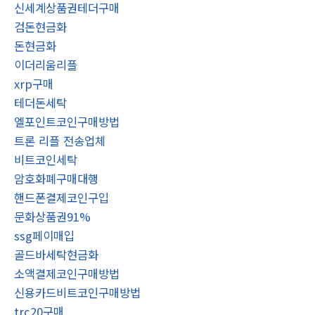
신세계상품권테더구매
검돈현금화
돈현금화
이더리움리플
xrp구매
테더돈세탁
엘포인트코인구매방법
트론 리플 전송업체
비트코인세탁
암호화폐구매대행
핸드폰결제코인구입
문화상품권91%
ssg페이매입
골드바세탁현금화
소액결제코인구매방법
신용카드비트코인구매방법
trc20구매