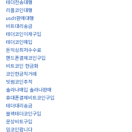
테더전송대행
리플코인대행
usdt판매대행
비트대리송금
테더코인이체구입
테더코인매입
돈믹싱최저수수료
핸드폰결제코인구입
비트코인 현금화
코인현금직거래
빗썸코인추적
솔라나매입 솔라나판매
휴대폰결제비트코인구입
테더대리송금
블랙테더코인구입
문상비트구입
밈코인팝니다