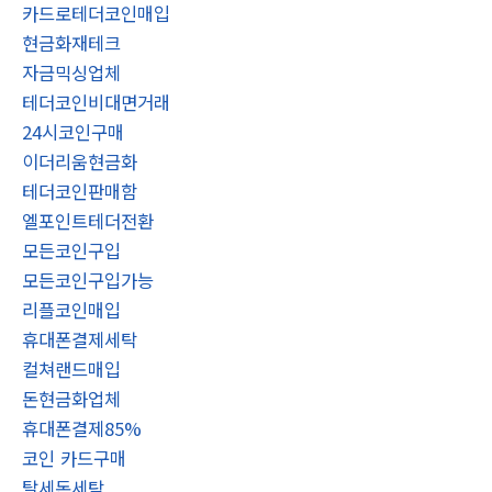
카드로테더코인매입
현금화재테크
자금믹싱업체
테더코인비대면거래
24시코인구매
이더리움현금화
테더코인판매함
엘포인트테더전환
모든코인구입
모든코인구입가능
리플코인매입
휴대폰결제세탁
컬쳐랜드매입
돈현금화업체
휴대폰결제85%
코인 카드구매
탈세돈세탁